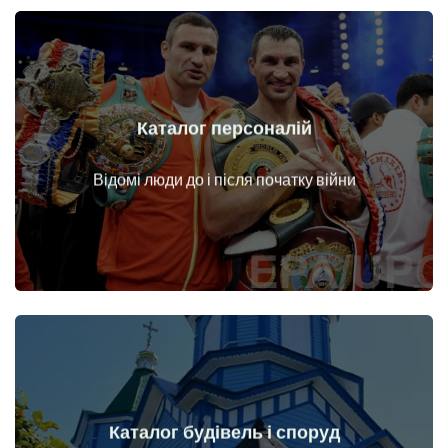
Каталог персоналій
Докладніше
Особи до і після початку війни
Відомі люди до і після початку війни
Каталог будівель і споруд
Докладніше