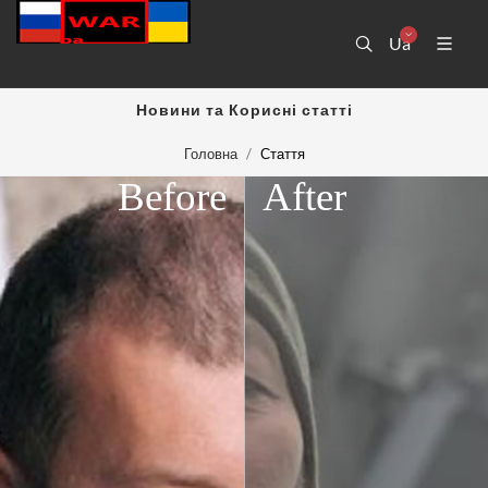
Ua
Новини та Корисні статті
Головна
Стаття
Before
After