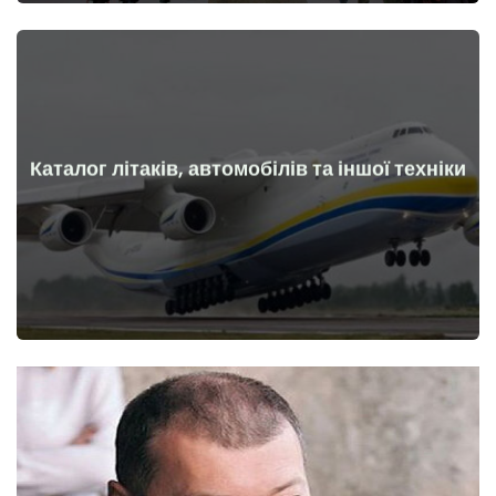
Каталог літаків, автомобілів та іншої техніки
Докладніше
Літаки, машини, технічні засоби до та після початку війни