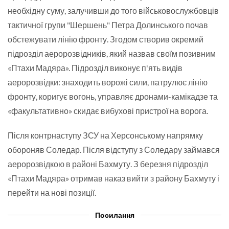
необхідну суму, залучивши до того військовослужбовців
тактичної групи "Шершень" Петра Долинського почав
обстежувати лінію фронту. Згодом створив окремий
підрозділ аеророзвідників, який назвав своїм позивним
«Птахи Мадяра». Підрозділ виконує п'ять видів
аеророзвідки: знаходить ворожі сили, патрулює лінію
фронту, коригує вогонь, управляє дронами-камікадзе та
«факультативно» скидає вибухові пристрої на ворога.
Після контрнаступу ЗСУ на Херсонському напрямку
обороняв Соледар. Після відступу з Соледару займався
аеророзвідкою в районі Бахмуту. З березня підрозділ
«Птахи Мадяра» отримав наказ вийти з району Бахмуту і
перейти на нові позиції.
Посилання