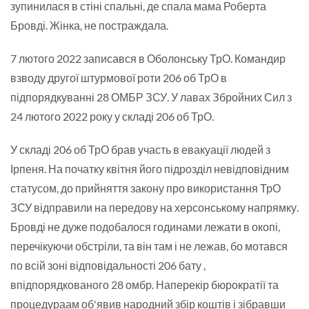
зупинилася в стіні спальні, де спала мама Роберта
Бровді. Жінка, не постраждала.
7 лютого 2022 записався в Оболонську ТрО. Командир
взводу другої штурмової роти 206 об ТрО в
підпорядкуванні 28 ОМБР ЗСУ. У лавах Збройних Сил з
24 лютого 2022 року у складі 206 об ТрО.
У складі 206 об ТрО брав участь в евакуації людей з
Ірпеня. На початку квітня його підрозділ невідповідним
статусом, до прийняття закону про використання ТрО
ЗСУ відправили на передову на херсонському напрямку.
Бровді не дуже подобалося годинами лежати в окопі,
перечікуючи обстріли, та він там і не лежав, бо мотався
по всій зоні відповідальності 206 бату ,
впідпорядкованого 28 омбр. Наперекір бюрократії та
процедураам об'явив народний збір коштів і зібравши