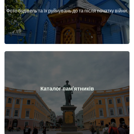
війни
Фото будівель та їх руйнувань до та після початку війни.
Будинки, споруди, конструкції, об'єкти до та після початку
Докладніше
Каталог пам'ятників
війни
Пам'ятники, витвори мистецтва до та після початку