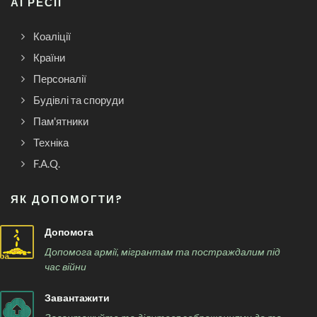
АГРЕСІЇ
Коаліції
Країни
Персоналії
Будівлі та споруди
Пам'ятники
Техніка
F.A.Q.
ЯК ДОПОМОГТИ?
Допомога
Допомога армії, мігрантам та постраждалим під
час війни
Завантажити