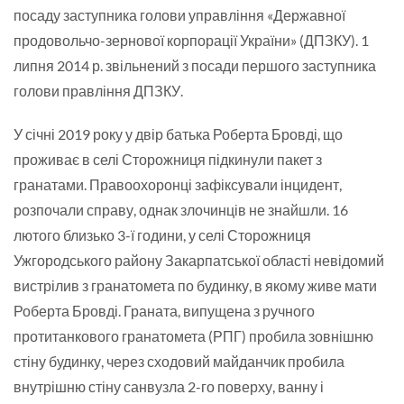
посаду заступника голови управління «Державної
продовольчо-зернової корпорації України» (ДПЗКУ). 1
липня 2014 р. звільнений з посади першого заступника
голови правління ДПЗКУ.
У січні 2019 року у двір батька Роберта Бровді, що
проживає в селі Сторожниця підкинули пакет з
гранатами. Правоохоронці зафіксували інцидент,
розпочали справу, однак злочинців не знайшли. 16
лютого близько 3-ї години, у селі Сторожниця
Ужгородського району Закарпатської області невідомий
вистрілив з гранатомета по будинку, в якому живе мати
Роберта Бровді. Граната, випущена з ручного
протитанкового гранатомета (РПГ) пробила зовнішню
стіну будинку, через сходовий майданчик пробила
внутрішню стіну санвузла 2-го поверху, ванну і