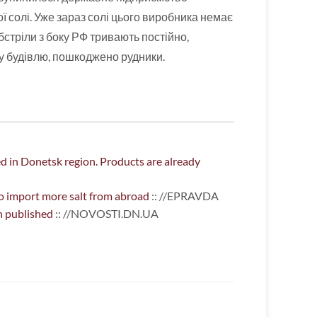
ї солі. Уже зараз солі цього виробника немає
Обстріли з боку РФ тривають постійно,
ну будівлю, пошкоджено рудники.
ed in Donetsk region. Products are already
to import more salt from abroad
:: //EPRAVDA
n published
:: //NOVOSTI.DN.UA