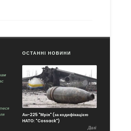
ОСТАННІ НОВИНИ
там
ас
теся
Ан-225 "Мрія" (за кодифікацією
сля
НАТО: "Cossack")
Далі