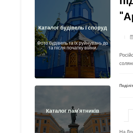
пі
"А
Каталог будівель і споруд
Докладніше
об'єкти до та після початку війни
Фото будівель та їх руйнувань до
Будинки, споруди, конструкції,
та після початку війни.
Росій
солян
Поділіт
Докладніше
Каталог пам'ятників
та після початку війни
Пам'ятники, витвори мистецтва до
На До