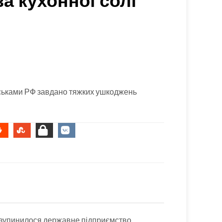
а кухонної солі
ійськами РФ завдано тяжких ушкоджень
у зупинилося державне підприємство