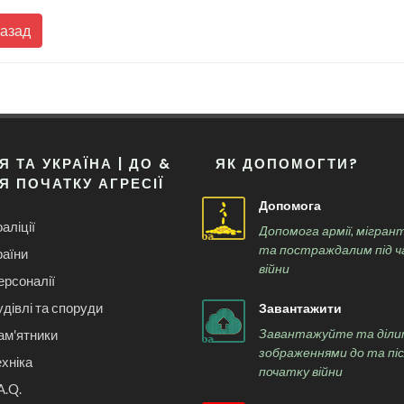
Назад
Я ТА УКРАЇНА | ДО &
ЯК ДОПОМОГТИ?
Я ПОЧАТКУ АГРЕСІЇ
Допомога
аліції
Допомога армії, мігран
та постраждалим під ч
раїни
війни
ерсоналії
удівлі та споруди
Завантажити
Завантажуйте та діли
ам'ятники
зображеннями до та пі
ехніка
початку війни
A.Q.