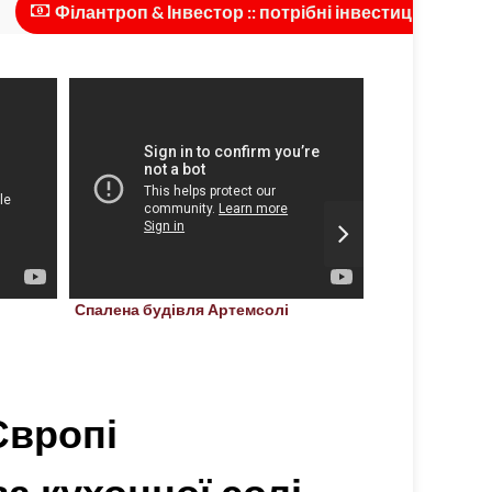
Філантроп & Інвестор :: потрібні інвестиції для масшта
Соледар, Укра
Спалена будівля Артемсолі
Травень, 202
Європі