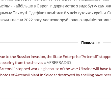
сіль" - найбільше в Європі підприємство з видобутку кам'яно
дньому Бахмуті. Її дефіцит помітили й у всіх куточках країни. 
аючи з весни 2022 року, частково зруйновано адміністратив
Посилання
ue to the Russian invasion, the State Enterprise "Artemsil" stopp
ppearing from the shelves
:: //FREERADIO
Artemsil" stopped working because of the war: Ukraine will have 
hotos of Artemsil plant in Soledar destroyed by shelling have bee