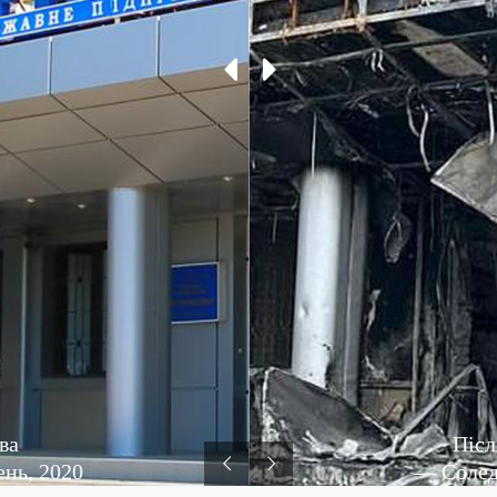
ва
Післ
ень, 2020
— Соледа