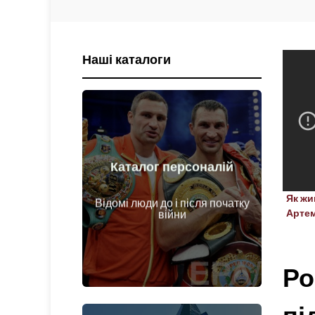
Наші каталоги
Каталог персоналій
Докладніше
Як жи
Відомі люди до і після початку
Особи до і після початку війни
Арте
війни
Ро