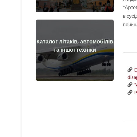
"Артем
в сусі
почин
Каталог літаків, автомобілів
Докладніше
та іншої техніки
та після початку війни
Літаки, машини, технічні засоби до
D
disa
"
P