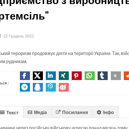
дприємство з виробництв
ртемсіль"
22 Грудень 2022
ський тероризм продовжує діяти на території України. Так, в
им рудникам.
ься :
Медіа
Посилання
Інфо
Текст
неччині через російську військову агресію понад місяць том