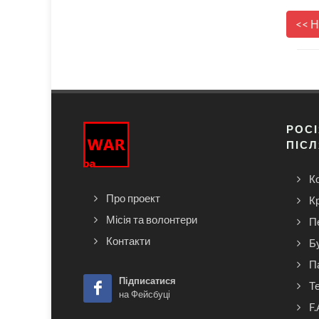
<< 
РОСІ
ПІСЛ
Ко
Про проект
К
Місія та волонтери
П
Контакти
Б
П
Підписатися
Т
на Фейсбуці
F.