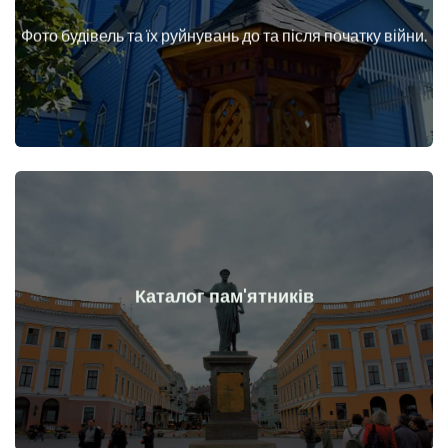
війни
Фото будівель та їх руйнувань до та після початку війни.
Будинки, споруди, конструкції, об'єкти до та після початку
Докладніше
Каталог пам'ятників
війни
Пам'ятники, витвори мистецтва до та після початку