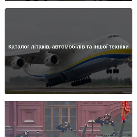
Каталог літаків, автомобілів та іншої техніки
Докладніше
Літаки, машини, технічні засоби до та після початку війни