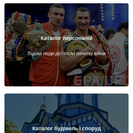
Каталог персоналій
Докладніше
Особи до і після початку війни
Відомі люди до і після початку війни
Каталог будівель і споруд
Докладніше