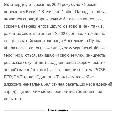
Як стверджують росіяни, 2021 року було 76 років
перемоги у Великій Вітчизняній війні. Парад на той час
виявився справді вражаючим: багато різної техніки,
зокрема й техніки епохи Другої світової війни, танків,
ракетних систем та авіації. У 2023 році, коли так звана
спеціальна військова операція Володимира Путіна
пішла не за планом, і вже як 1,5 року українські війська
героїчно б'ються, захищаючи свою землю, і знищують
російських окупантів, парад виявився скоромним. Без
авіації і важкої техніки (танків, ракетних систем, РСЗВ,
БТР, БМП тощо). Один танк Т-34 і комплекс Ярс
(міжконтинентальна балістична ракета, що несе ядерний
заряд) - це все, чим може похвалитися божевільний
диктатор.
Посилання