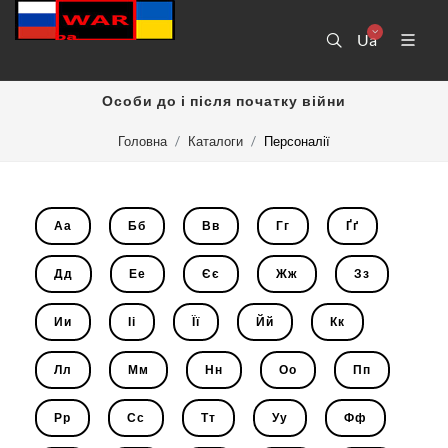
Ua
Особи до і після початку війни
Головна
Каталоги
Персоналії
Аа
Бб
Вв
Гг
Ґґ
Дд
Ее
Єє
Жж
Зз
Ии
Іі
Її
Йй
Кк
Лл
Мм
Нн
Оо
Пп
Рр
Сс
Тт
Уу
Фф