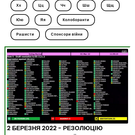
Хх
Цц
Чч
Шш
Щщ
Юю
Яя
Колоборанти
Рашисти
Спонсори війни
2 БЕРЕЗНЯ 2022 - РЕЗОЛЮЦІЮ