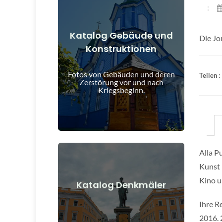
Katalog Gebäude und
Die Jo
Konstruktionen
Details anzeigen
und nach Kriegsbeginn
Fotos von Gebäuden und deren
Teilen :
Gebäude, Bauwerke, Objekte vor
Zerstörung vor und nach
Kriegsbeginn.
Alla P
Kunst 
Kino u
Details anzeigen
Katalog Denkmäler
nach Kriegsbeginn
Ihre R
Denkmäler, Kunstwerke vor und
2016. 