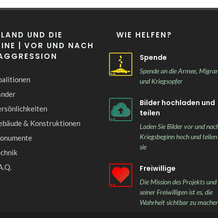
LAND UND DIE
WIE HELFEN?
INE | VOR UND NACH
 AGGRESSION
Spende
Spende an die Armee, Migra
alitionen
und Kriegsopfer
änder
Bilder hochladen und
rsönlichkeiten
teilen
ebäude & Konstruktionen
Laden Sie Bilder vor und nac
Kriegsbeginn hoch und teilen
onumente
sie
echnik
A.Q.
Freiwillige
Die Mission des Projekts und
seiner Freiwilligen ist es, die
Wahrheit sichtbar zu mache