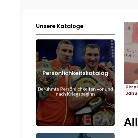
Unsere Kataloge
Persönlichkeitskatalog
Details anzeigen
Ukra
Kriegsbeginn
Berühmte Persönlichkeiten vor und
Menschen vor und nach
Janua
nach Kriegsbeginn
Al