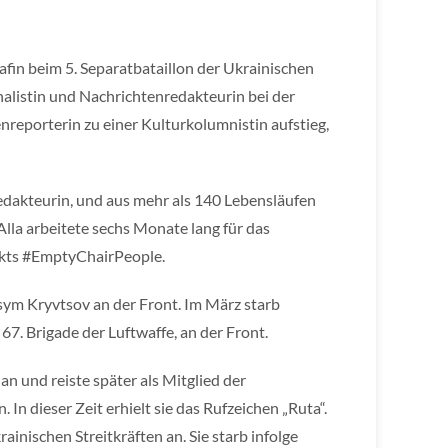
afin beim 5. Separatbataillon der Ukrainischen
nalistin und Nachrichtenredakteurin bei der
nreporterin zu einer Kulturkolumnistin aufstieg,
redakteurin, und aus mehr als 140 Lebensläufen
 Alla arbeitete sechs Monate lang für das
ekts #EmptyChairPeople.
ksym Kryvtsov an der Front. Im März starb
67. Brigade der Luftwaffe, an der Front.
n und reiste später als Mitglied der
In dieser Zeit erhielt sie das Rufzeichen „Ruta“.
inischen Streitkräften an. Sie starb infolge