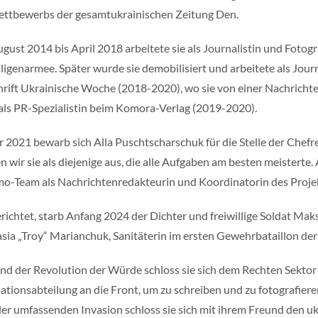
ttbewerbs der gesamtukrainischen Zeitung Den.
gust 2014 bis April 2018 arbeitete sie als Journalistin und Fotogr
lligenarmee. Später wurde sie demobilisiert und arbeitete als Jour
hrift Ukrainische Woche (2018-2020), wo sie von einer Nachrichte
als PR-Spezialistin beim Komora-Verlag (2019-2020).
r 2021 bewarb sich Alla Puschtscharschuk für die Stelle der Chef
n wir sie als diejenige aus, die alle Aufgaben am besten meisterte.
o-Team als Nachrichtenredakteurin und Koordinatorin des Proj
richtet, starb Anfang 2024 der Dichter und freiwillige Soldat Ma
sia „Troy“ Marianchuk, Sanitäterin im ersten Gewehrbataillon der 
d der Revolution der Würde schloss sie sich dem Rechten Sektor a
ationsabteilung an die Front, um zu schreiben und zu fotografieren. 
er umfassenden Invasion schloss sie sich mit ihrem Freund den ukra