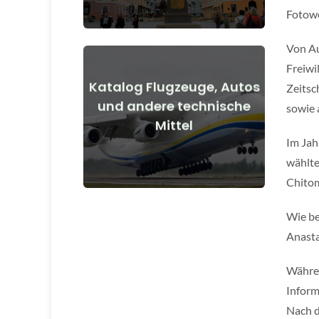
Fotowe
Von Au
Freiwi
Katalog Flugzeuge, Autos
Zeitsc
Details anzeigen
und andere technische
sowie 
Mittel
vor und nach Kriegsbeginn
Flugzeuge, Autos, technische Mittel
Im Jah
wählte
Chitom
Wie be
Anasta
Währen
Inform
Nach d