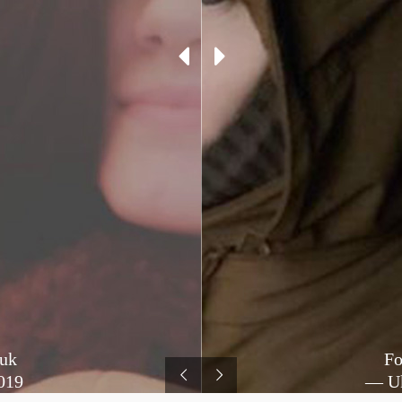
huk
Fo
019
— Uk