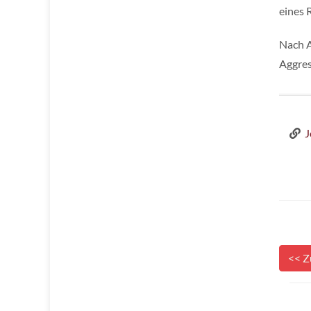
eines 
Nach A
Aggres
J
<< Z