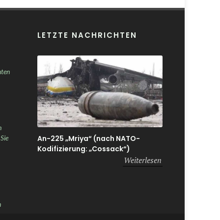
LETZTE NACHRICHTEN
nten
h
An-225 „Mriya“ (nach NATO-
 Sie
Kodifizierung: „Cossack“)
Weiterlesen
n