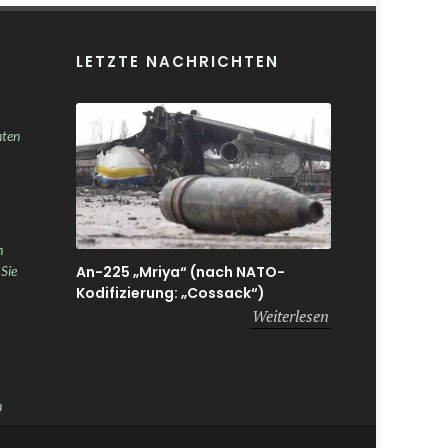
LETZTE NACHRICHTEN
nten
h
An-225 „Mriya“ (nach NATO-
 Sie
Kodifizierung: „Cossack“)
Weiterlesen
n