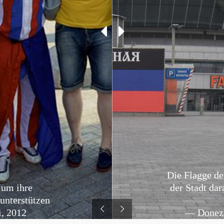
Die Flagge de
 um ihre
der Stadt dar
unterstützen
, 2012
— Donezk