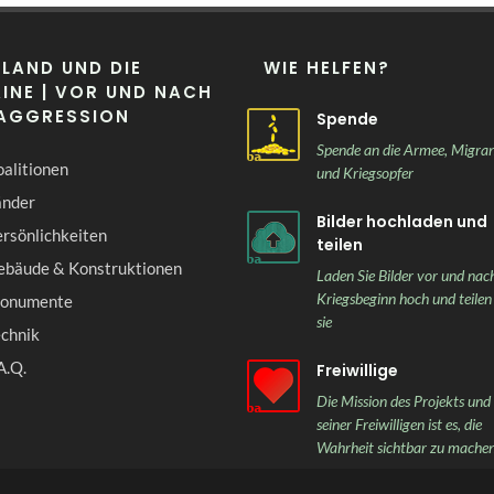
LAND UND DIE
WIE HELFEN?
INE | VOR UND NACH
 AGGRESSION
Spende
Spende an die Armee, Migra
alitionen
und Kriegsopfer
änder
Bilder hochladen und
rsönlichkeiten
teilen
ebäude & Konstruktionen
Laden Sie Bilder vor und nac
Kriegsbeginn hoch und teilen
onumente
sie
echnik
A.Q.
Freiwillige
Die Mission des Projekts und
seiner Freiwilligen ist es, die
Wahrheit sichtbar zu mache