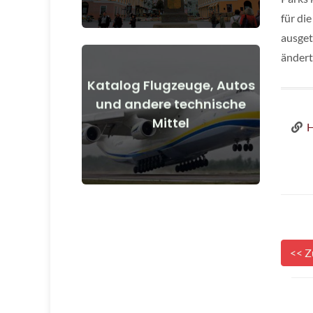
für di
ausget
ändert
Katalog Flugzeuge, Autos
Details anzeigen
und andere technische
Mittel
H
vor und nach Kriegsbeginn
Flugzeuge, Autos, technische Mittel
<< Z