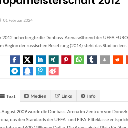
ropameisterschaft 2012
01 Februar 2024
r 2012 beherbergte die Donbass-Arena während der UEFA EURO 20
em Beginn der russischen Besetzung (2014) steht das Stadion leer.
Medien
Links
Info
Text
 August 2009 wurde die Donbass-Arena im Zentrum von Donezk erö
opa, das den Standards der UEFA- und FIFA-Eliteklasse entsprich
kostete rund 400 Millionen Dollar. Die Arena bietet Platz für üb