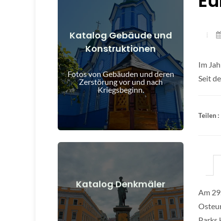
Eu
Katalog Gebäude und
Konstruktionen
Details anzeigen
Im Jah
und nach Kriegsbeginn
Fotos von Gebäuden und deren
Gebäude, Bauwerke, Objekte vor
Seit d
Zerstörung vor und nach
Kriegsbeginn.
Teilen :
Details anzeigen
Katalog Denkmäler
Am 29.
nach Kriegsbeginn
Osteur
Denkmäler, Kunstwerke vor und
Parks 