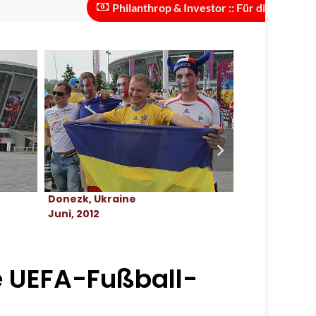
Philanthrop & Investor :: Für die Skalierung des 
Donezk, Ukraine
Donezk, Ukra
Juni, 2012
Februar, 202
e UEFA-Fußball-