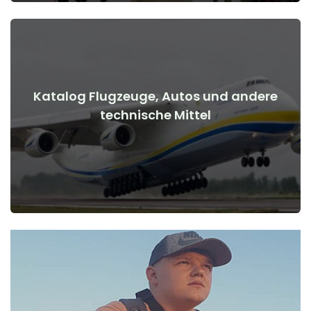
Katalog Flugzeuge, Autos und andere
Details anzeigen
technische Mittel
Kriegsbeginn
Flugzeuge, Autos, technische Mittel vor und nach