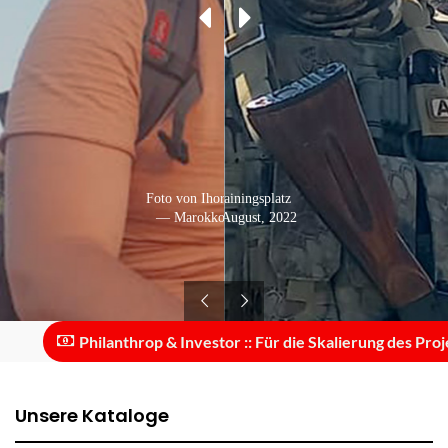
Foto von Ihor in der Wüste
Auf dem Trainingsplatz
— Ukraine: August, 2022
— Marokko: Juni, 2019
Philanthrop & Investor :: Für die Skalierung des Projekts
Unsere Kataloge