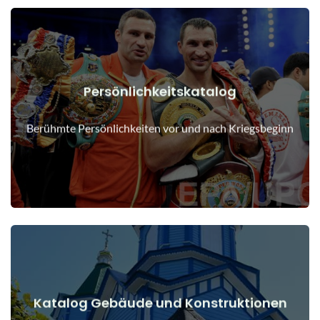
Persönlichkeitskatalog
Details anzeigen
Menschen vor und nach Kriegsbeginn
Berühmte Persönlichkeiten vor und nach Kriegsbeginn
Katalog Gebäude und Konstruktionen
Details anzeigen