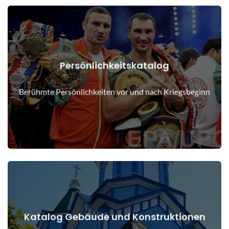
Persönlichkeitskatalog
Details anzeigen
Menschen vor und nach Kriegsbeginn
Berühmte Persönlichkeiten vor und nach Kriegsbeginn
Katalog Gebäude und Konstruktionen
Details anzeigen