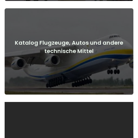
Katalog Flugzeuge, Autos und andere
Details anzeigen
technische Mittel
Kriegsbeginn
Flugzeuge, Autos, technische Mittel vor und nach