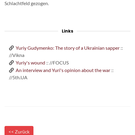
Schlachtfeld gezogen.
Links
Yuriy Gudymenko: The story of a Ukrainian sapper
::
//Vikna
Yuriy's wound
:: //FOCUS
An interview and Yuri's opinion about the war
::
//5th.UA
<< Zurück