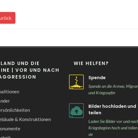
urück
LAND UND DIE
WIE HELFEN?
INE | VOR UND NACH
 AGGRESSION
Spende
Spende an die Armee, Migra
alitionen
und Kriegsopfer
änder
Bilder hochladen und
rsönlichkeiten
teilen
ebäude & Konstruktionen
Laden Sie Bilder vor und nac
Kriegsbeginn hoch und teilen
onumente
sie
echnik