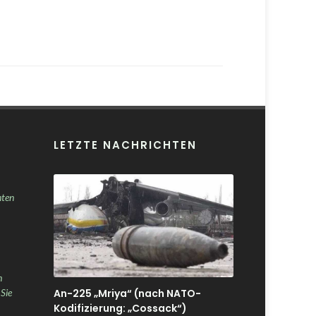
LETZTE NACHRICHTEN
nten
h
An-225 „Mriya“ (nach NATO-
 Sie
Kodifizierung: „Cossack“)