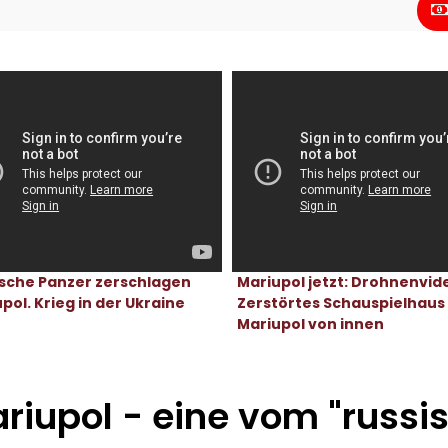
Philan
ische Panzer zerschlagen
Mariupol jetzt: Drohnenvide
pol. Krieg in der Ukraine
Zerstörtes Schauspielhaus 
Mariupol von innen
riupol - eine vom "russi