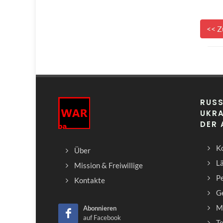
<< Z
RUSS
UKRA
DER
Ko
Über
L
Mission & Freiwillige
Pe
Kontakte
G
M
Abonnieren
auf Facebook
T