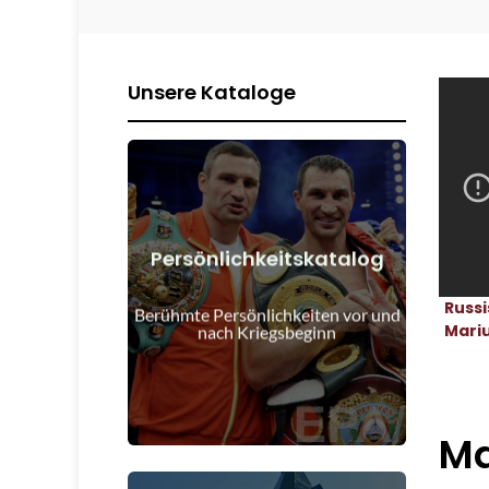
Unsere Kataloge
Persönlichkeitskatalog
Details anzeigen
Russ
Kriegsbeginn
Berühmte Persönlichkeiten vor und
Menschen vor und nach
Mariu
nach Kriegsbeginn
Ma