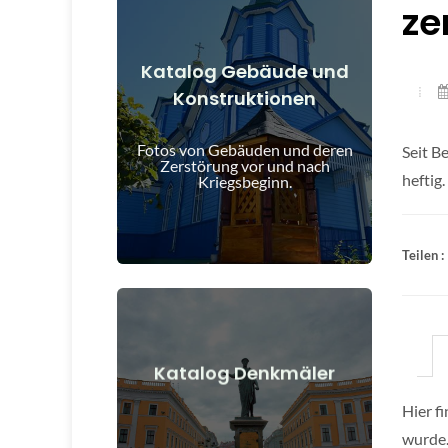
ze
Katalog Gebäude und
Konstruktionen
Details anzeigen
und nach Kriegsbeginn
Fotos von Gebäuden und deren
Seit B
Gebäude, Bauwerke, Objekte vor
Zerstörung vor und nach
heftig
Kriegsbeginn.
Teilen :
Details anzeigen
Katalog Denkmäler
nach Kriegsbeginn
Hier f
Denkmäler, Kunstwerke vor und
wurde.