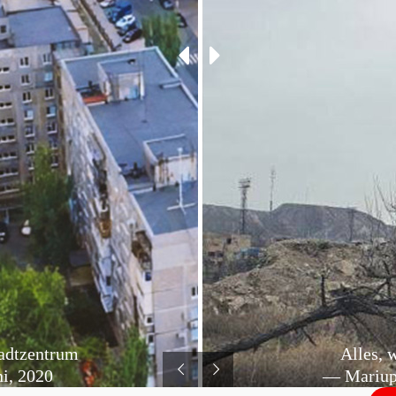
adtzentrum
Alles, 
i, 2020
— Mariupo