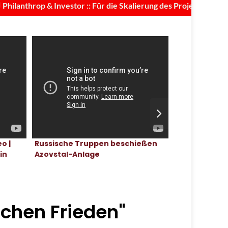
throp & Investor :: Für die Skalierung des Projekts sind Investit
Mariupol, Uk
o |
Russische Truppen beschießen
Juni, 2020
in
Azovstal-Anlage
schen Frieden"