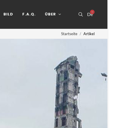
BILD
F.A.Q.
ÜBER
De
Startseite
Artikel