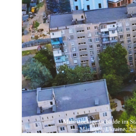
Mehrstöckige Gebäude im St
— Mariupol, Ukraine: Jun