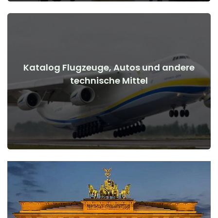
Katalog Flugzeuge, Autos und andere
Details anzeigen
technische Mittel
Kriegsbeginn
Flugzeuge, Autos, technische Mittel vor und nach