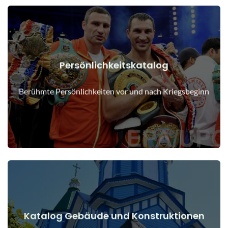
Persönlichkeitskatalog
Details anzeigen
Menschen vor und nach Kriegsbeginn
Berühmte Persönlichkeiten vor und nach Kriegsbeginn
Katalog Gebäude und Konstruktionen
Details anzeigen