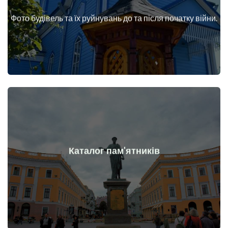
війни
Фото будівель та їх руйнувань до та після початку війни.
Будинки, споруди, конструкції, об'єкти до та після початку
Докладніше
Каталог пам'ятників
війни
Пам'ятники, витвори мистецтва до та після початку