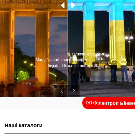
Бранденбурзькі ворота засяяли кольорами
Магдебурські ворота у центрі міста
українського прапора
— Берлін, Німеччина: 25 лютого 2022
— Берлін, Німеччина: 2021
Філантроп & Інвестор
Наші каталоги