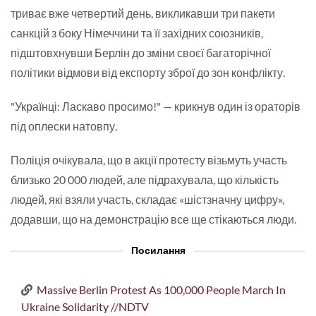
триває вже четвертий день, викликавши три пакети
санкцій з боку Німеччини та її західних союзників,
підштовхнувши Берлін до зміни своєї багаторічної
політики відмови від експорту зброї до зон конфлікту.
"Українці: Ласкаво просимо!" — крикнув один із ораторів
під оплески натовпу.
Поліція очікувала, що в акції протесту візьмуть участь
близько 20 000 людей, але підрахувала, що кількість
людей, які взяли участь, складає «шістзначну цифру»,
додавши, що на демонстрацію все ще стікаються люди.
Посилання
Massive Berlin Protest As 100,000 People March In
Ukraine Solidarity //NDTV