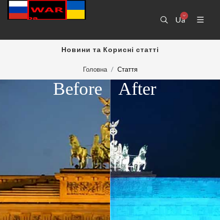
Ua
Новини та Корисні статті
Головна
Стаття
Before
After