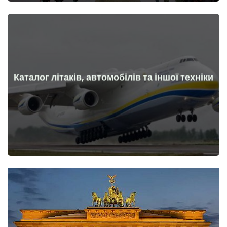
Каталог літаків, автомобілів та іншої техніки
Докладніше
Літаки, машини, технічні засоби до та після початку війни