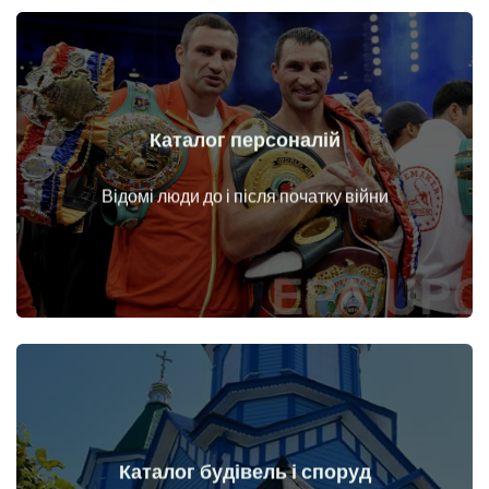
Каталог персоналій
Докладніше
Особи до і після початку війни
Відомі люди до і після початку війни
Каталог будівель і споруд
Докладніше