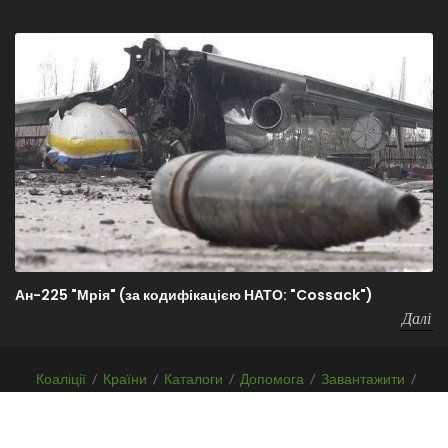
Ан-225 "Мрія" (за кодифікацією НАТО: "Cossack")
Далі
Коаліції
/
Країни
/
Каталоги
/
Допомога
/
Завантажити
/
F.A.Q.
/
Про проект
Copyrights
Before-WAR-After.com
2026 | Всі права захищені