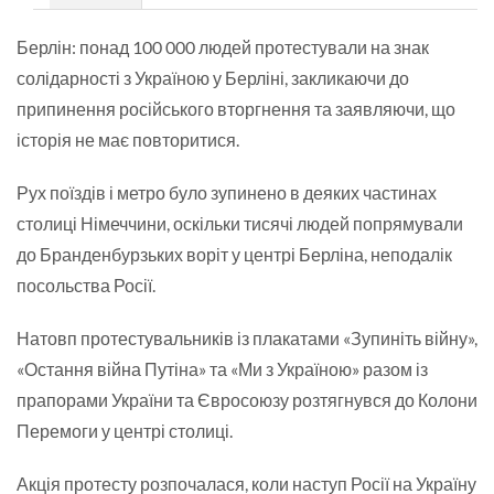
Берлін: понад 100 000 людей протестували на знак
солідарності з Україною у Берліні, закликаючи до
припинення російського вторгнення та заявляючи, що
історія не має повторитися.
Рух поїздів і метро було зупинено в деяких частинах
столиці Німеччини, оскільки тисячі людей попрямували
до Бранденбурзьких воріт у центрі Берліна, неподалік
посольства Росії.
Натовп протестувальників із плакатами «Зупиніть війну»,
«Остання війна Путіна» та «Ми з Україною» разом із
прапорами України та Євросоюзу розтягнувся до Колони
Перемоги у центрі столиці.
Акція протесту розпочалася, коли наступ Росії на Україну