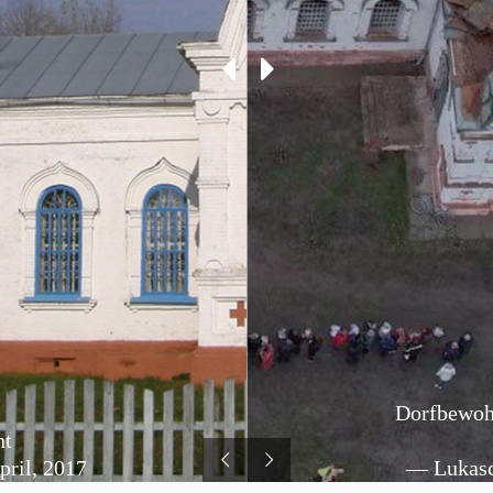
Dorfbewoh
ht
ril, 2017
— Lukasc