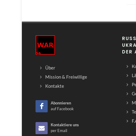
RUSS
UKRA
DER
Ko
Über
L
Mission & Freiwillige
Pe
Kontakte
G
M
Abonnieren
auf Facebook
T
F.
Kontaktiere uns
per Email