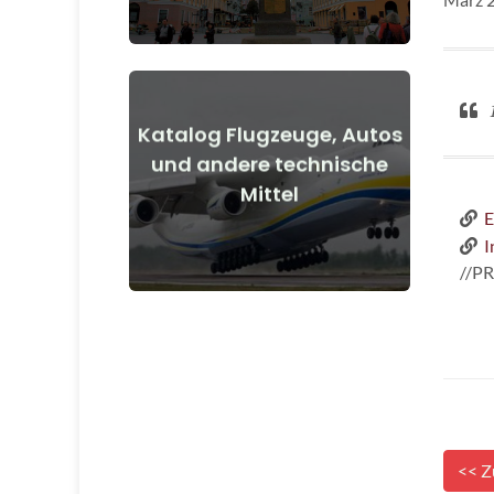
1
Katalog Flugzeuge, Autos
Details anzeigen
und andere technische
Mittel
vor und nach Kriegsbeginn
Flugzeuge, Autos, technische Mittel
E
I
//P
<< Z