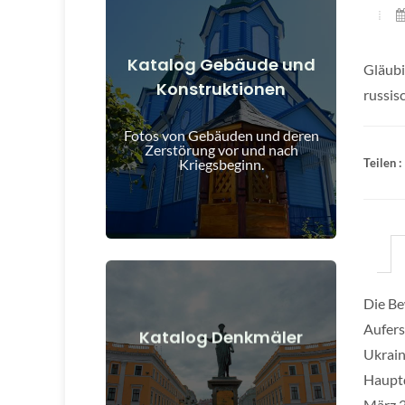
Katalog Gebäude und
Gläubi
Konstruktionen
Details anzeigen
russis
und nach Kriegsbeginn
Fotos von Gebäuden und deren
Gebäude, Bauwerke, Objekte vor
Zerstörung vor und nach
Kriegsbeginn.
Teilen :
Die Be
Aufers
Details anzeigen
Katalog Denkmäler
Ukrain
nach Kriegsbeginn
Hauptq
Denkmäler, Kunstwerke vor und
März 2