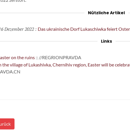
Nützliche Artikel
6 Dezember 2022
:
Das ukrainische Dorf Lukaschiwka feiert Oste
Links
aster on the ruins
:: //REGRIONPRAVDA
n the village of Lukashivka, Chernihiv region, Easter will be celeb
RAVDA.CN
urück