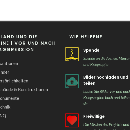
LAND UND DIE
WIE HELFEN?
INE | VOR UND NACH
 AGGRESSION
Spende
Spende an die Armee, Migra
alitionen
und Kriegsopfer
änder
Bilder hochladen und
rsönlichkeiten
teilen
ebäude & Konstruktionen
Laden Sie Bilder vor und nac
Kriegsbeginn hoch und teilen
onumente
sie
echnik
A.Q.
Freiwillige
Die Mission des Projekts und