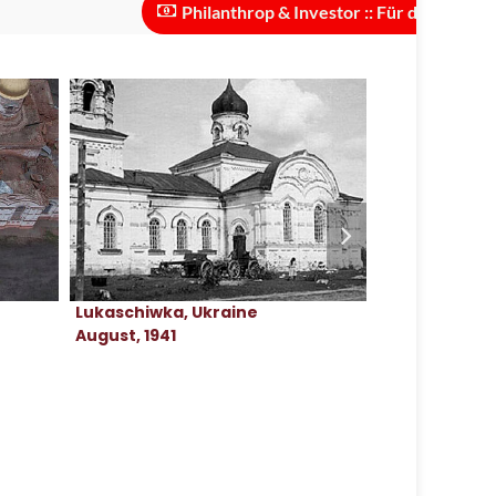
Philanthrop & Investor :: Für die Skalierung des 
Lukaschiwka, Ukraine
Lukaschiwka,
August, 1941
April, 2023