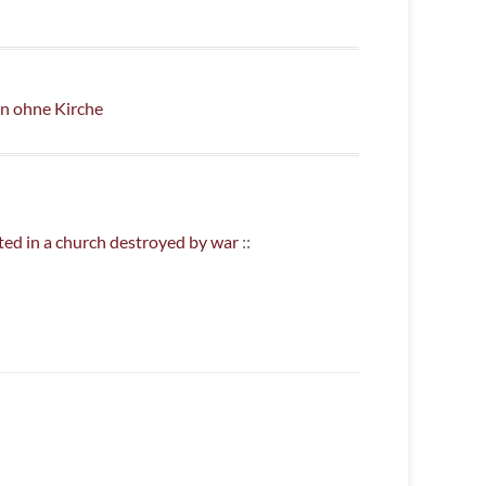
rn ohne Kirche
rated in a church destroyed by war
::