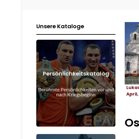
Unsere Kataloge
Persönlichkeitskatalog
Details anzeigen
Luka
Kriegsbeginn
Berühmte Persönlichkeiten vor und
Menschen vor und nach
April,
nach Kriegsbeginn
Os