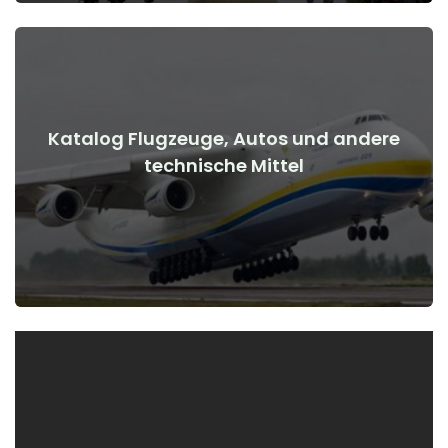
Katalog Flugzeuge, Autos und andere
Details anzeigen
technische Mittel
Kriegsbeginn
Flugzeuge, Autos, technische Mittel vor und nach