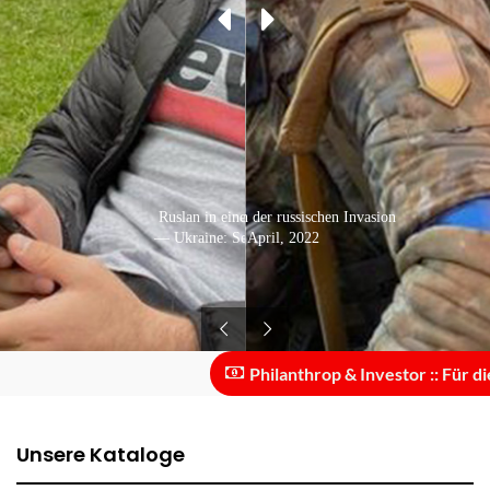
In Mariupol. Der Beginn der russischen Invasion
Ruslan in einem Kaffeehaus
— Ukraine: September, 2021
— Ukraine: April, 2022
Philanthrop & Investor :: Für die Sk
Unsere Kataloge