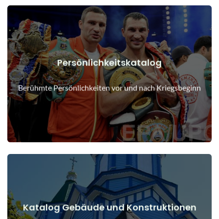
Persönlichkeitskatalog
Details anzeigen
Menschen vor und nach Kriegsbeginn
Berühmte Persönlichkeiten vor und nach Kriegsbeginn
Katalog Gebäude und Konstruktionen
Details anzeigen