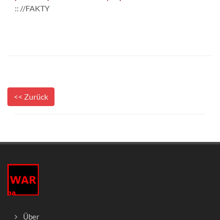
:: //FAKTY
<< Zurück
Über