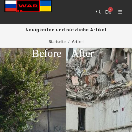
De
Neuigkeiten und nützliche Artikel
Startseite
Artikel
Before
After