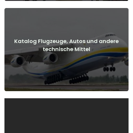
Katalog Flugzeuge, Autos und andere
Details anzeigen
technische Mittel
Kriegsbeginn
Flugzeuge, Autos, technische Mittel vor und nach