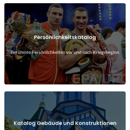
Persönlichkeitskatalog
Details anzeigen
Menschen vor und nach Kriegsbeginn
Berühmte Persönlichkeiten vor und nach Kriegsbeginn
Katalog Gebäude und Konstruktionen
Details anzeigen