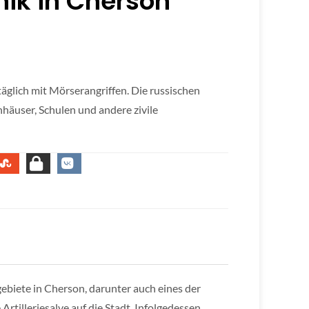
ik in Cherson
täglich mit Mörserangriffen. Die russischen
nhäuser, Schulen und andere zivile
biete in Cherson, darunter auch eines der
rtilleriesalve auf die Stadt. Infolgedessen