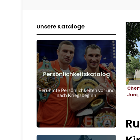
Unsere Kataloge
Persönlichkeitskatalog
Details anzeigen
Cher
Kriegsbeginn
Berühmte Persönlichkeiten vor und
Menschen vor und nach
Juni,
nach Kriegsbeginn
Ru