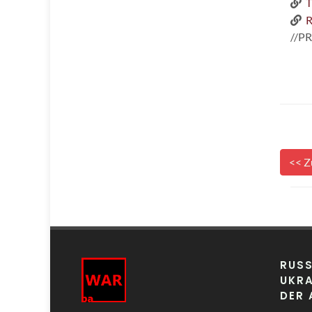
T
R
//P
<< Z
RUSS
UKRA
DER