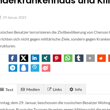
nderkrankenhaus und Klin
29 Januar 2023
ssischen Besatzer terrorisieren die Zivilbevölkerung von Cherson 
richten sich nicht gegen militärische Ziele, sondern gegen Kranke
trukturen.
Medien
Links
Info
Text
ntag, dem 29. Januar, beschossen die russischen Besatzer Wohnge
nhäuser. Russische Truppen feuerten gegen Mitternacht die erste A