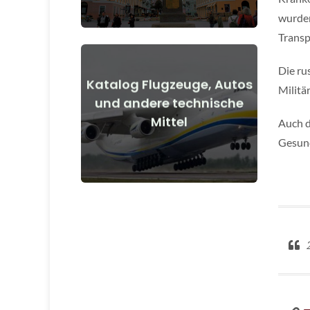
wurden
Transp
Die ru
Katalog Flugzeuge, Autos
Militä
Details anzeigen
und andere technische
Mittel
Auch d
vor und nach Kriegsbeginn
Flugzeuge, Autos, technische Mittel
Gesund
2