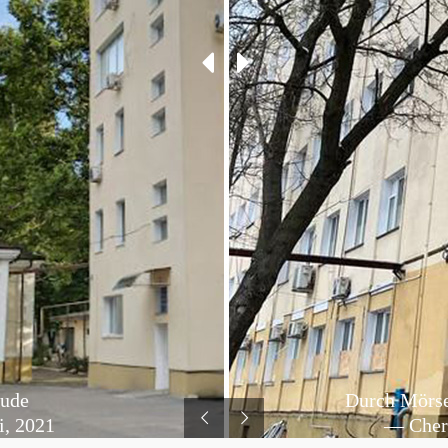
ude
Durch Mörse
i, 2021
— Chers