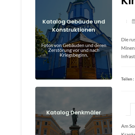
Ki
Katalog Gebäude und
Konstruktionen
Details anzeigen
Die ru
und nach Kriegsbeginn
Fotos von Gebäuden und deren
Gebäude, Bauwerke, Objekte vor
Minen 
Zerstörung vor und nach
Kriegsbeginn.
Infras
Teilen :
Details anzeigen
Katalog Denkmäler
nach Kriegsbeginn
Am Son
Denkmäler, Kunstwerke vor und
Kranke