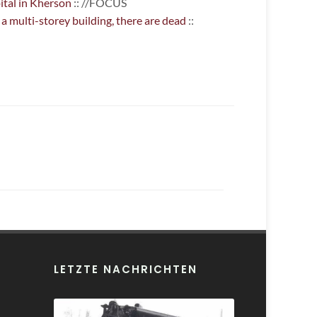
ital in Kherson
:: //FOCUS
 a multi-storey building, there are dead
::
LETZTE NACHRICHTEN