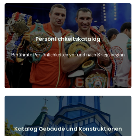
Persönlichkeitskatalog
Details anzeigen
Menschen vor und nach Kriegsbeginn
Berühmte Persönlichkeiten vor und nach Kriegsbeginn
Katalog Gebäude und Konstruktionen
Details anzeigen