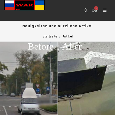
De
Neuigkeiten und nützliche Artikel
Startseite
Artikel
Before
After