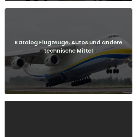
Katalog Flugzeuge, Autos und andere
Details anzeigen
technische Mittel
Kriegsbeginn
Flugzeuge, Autos, technische Mittel vor und nach