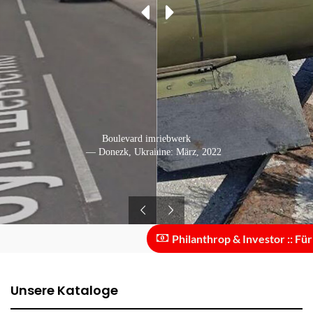
Boulevard im Stadtzentrum
Raketentriebwerk
— Donezk, Ukraine: Oktober, 2011
— Donezk, Ukraine: März, 2022
Philanthrop & Investor :: Für di
Unsere Kataloge