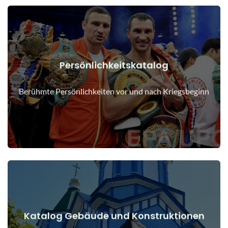
Persönlichkeitskatalog
Details anzeigen
Menschen vor und nach Kriegsbeginn
Berühmte Persönlichkeiten vor und nach Kriegsbeginn
Katalog Gebäude und Konstruktionen
Details anzeigen