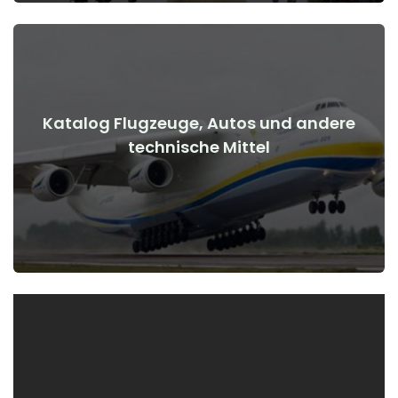
Katalog Flugzeuge, Autos und andere
Details anzeigen
technische Mittel
Kriegsbeginn
Flugzeuge, Autos, technische Mittel vor und nach