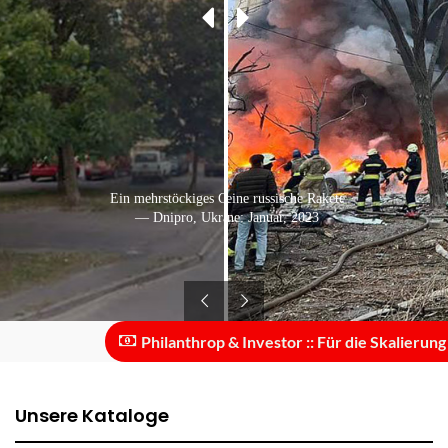
Ein Volltreffer durch eine russische Rakete
Ein mehrstöckiges Gebäude in der Stadt
— Dnipro, Ukraine: Januar, 2023
— Dnipro, Ukraine: Juni, 2015
Philanthrop & Investor :: Für die Skalierung des
Unsere Kataloge