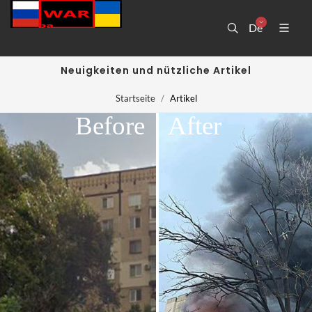
De
Neuigkeiten und nützliche Artikel
Startseite
Artikel
Before
After