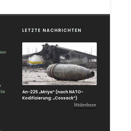
LETZTE NACHRICHTEN
nten
h
An-225 „Mriya“ (nach NATO-
 Sie
Kodifizierung: „Cossack“)
Weiterlesen
n