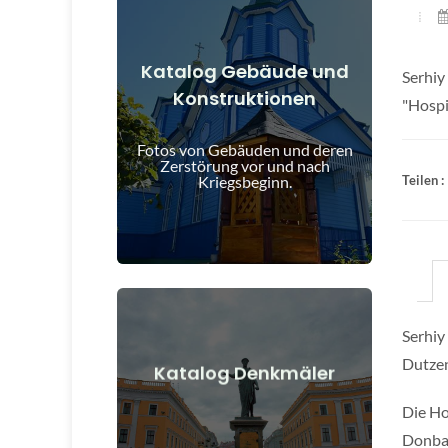
Katalog Gebäude und
Serhiy
Konstruktionen
Details anzeigen
"Hospi
und nach Kriegsbeginn
Fotos von Gebäuden und deren
Gebäude, Bauwerke, Objekte vor
Zerstörung vor und nach
Kriegsbeginn.
Teilen :
Serhiy
Dutzen
Details anzeigen
Katalog Denkmäler
nach Kriegsbeginn
Die Ho
Denkmäler, Kunstwerke vor und
Donbas