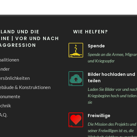
LAND UND DIE
WIE HELFEN?
INE | VOR UND NACH
 AGGRESSION
Spende
Spende an die Armee, Migra
alitionen
und Kriegsopfer
änder
Bilder hochladen und
rsönlichkeiten
teilen
ebäude & Konstruktionen
Laden Sie Bilder vor und nac
Kriegsbeginn hoch und teilen
onumente
sie
echnik
A.Q.
Freiwillige
Die Mission des Projekts und
seiner Freiwilligen ist es, die
Wahrheit sichtbar zu mache