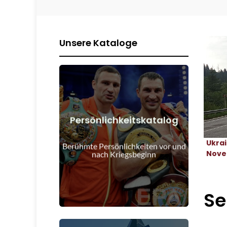
Unsere Kataloge
Persönlichkeitskatalog
Details anzeigen
Ukra
Kriegsbeginn
Berühmte Persönlichkeiten vor und
Menschen vor und nach
Nove
nach Kriegsbeginn
Se