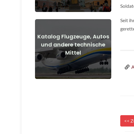
Soldat
Seit i
gerette
Katalog Flugzeuge, Autos
Details anzeigen
und andere technische
Mittel
vor und nach Kriegsbeginn
Flugzeuge, Autos, technische Mittel
A
<< Z