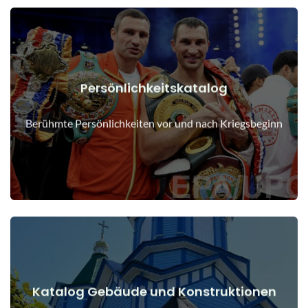
Persönlichkeitskatalog
Details anzeigen
Menschen vor und nach Kriegsbeginn
Berühmte Persönlichkeiten vor und nach Kriegsbeginn
Katalog Gebäude und Konstruktionen
Details anzeigen