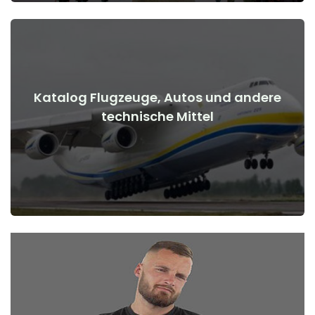
Katalog Flugzeuge, Autos und andere
Details anzeigen
technische Mittel
Kriegsbeginn
Flugzeuge, Autos, technische Mittel vor und nach