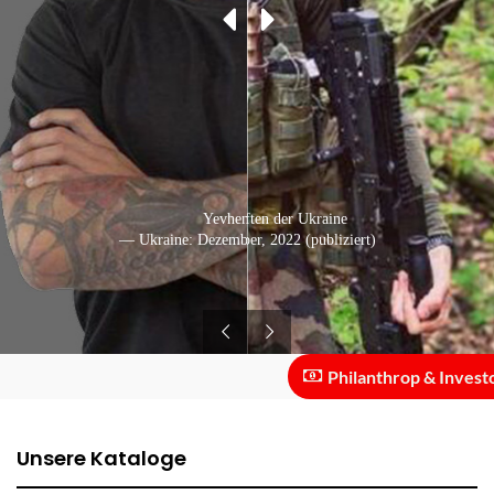
In den Streitkräften der Ukraine
Yevhen Brakh
— Ukraine: September, 2022 (publiziert)
— Ukraine: Dezember, 2022 (publiziert)
Philanthrop & Investor ::
Unsere Kataloge