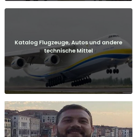
Katalog Flugzeuge, Autos und andere
Details anzeigen
technische Mittel
Kriegsbeginn
Flugzeuge, Autos, technische Mittel vor und nach