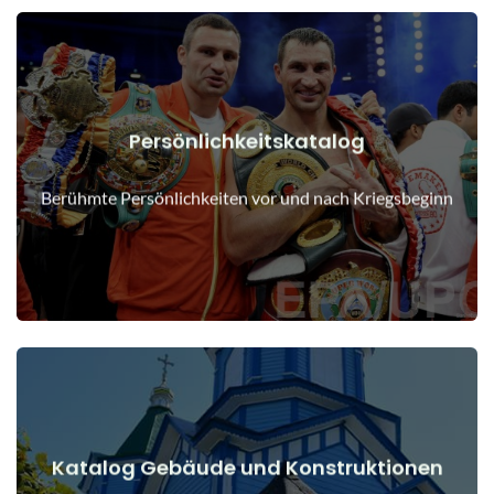
Persönlichkeitskatalog
Details anzeigen
Menschen vor und nach Kriegsbeginn
Berühmte Persönlichkeiten vor und nach Kriegsbeginn
Katalog Gebäude und Konstruktionen
Details anzeigen