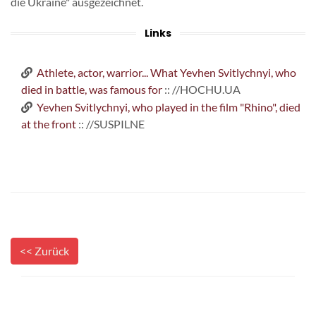
die Ukraine" ausgezeichnet.
Links
Athlete, actor, warrior... What Yevhen Svitlychnyi, who
died in battle, was famous for
:: //HOCHU.UA
Yevhen Svitlychnyi, who played in the film "Rhino", died
at the front
:: //SUSPILNE
<< Zurück