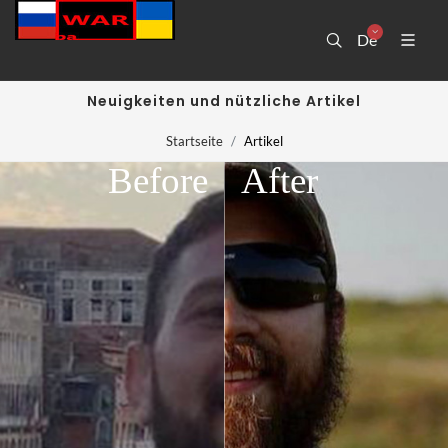
De
Neuigkeiten und nützliche Artikel
Startseite
Artikel
Before
After