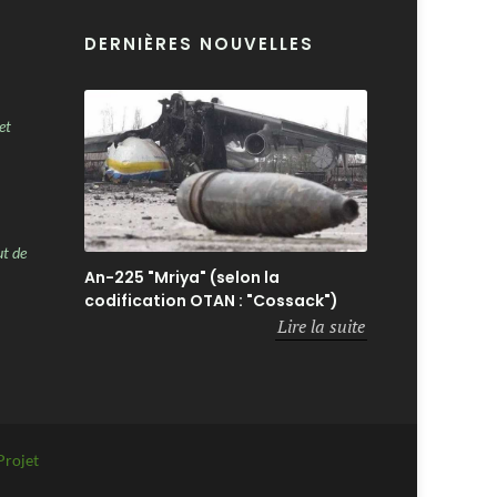
DERNIÈRES NOUVELLES
et
ut de
An-225 "Mriya" (selon la
codification OTAN : "Cossack")
Lire la suite
Projet