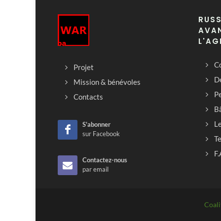
RUSS
AVAN
L'AG
Co
Projet
D
Mission & bénévoles
Pe
Contacts
B
L
S'abonner
sur Facebook
T
F.
Contactez-nous
par email
Coali