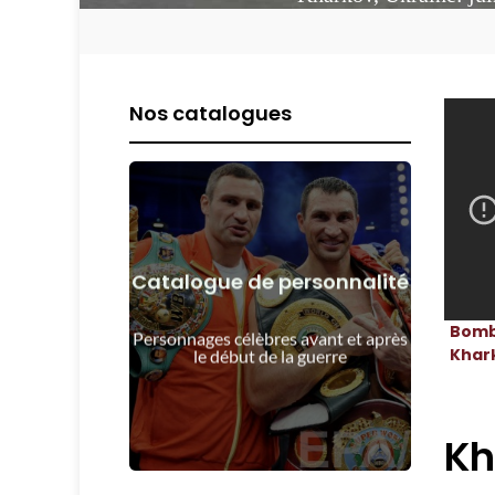
Nos catalogues
Catalogue de personnalité
Voir les détails
Bomb
guerre
Personnages célèbres avant et après
Les gens avant et après le début de la
Khar
le début de la guerre
Kh