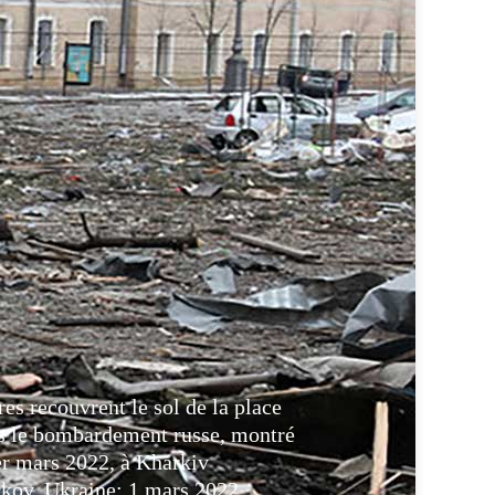
s recouvrent le sol de la place
s le bombardement russe, montré
er mars 2022, à Kharkiv
ov, Ukraine: 1 mars 2022