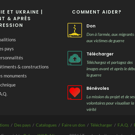
IE ET UKRAINE |
COMMENT AIDER?
T & APRÈS
RESSION
Don
Don à l'armée, aux migrants 
alitions
aux victimes de guerre
es pays
Télécharger
rsonnalités
Téléchargez et partagez des
âtiments & constructions
images avant et après le déb
la guerre
es monuments
echnique
Bénévoles
A.Q.
La mission du projet et de ses
volontaires pour visualiser la
vérité
tions
/
Des pays
/
Catalogues
/
Faire un don
/
Télécharger
/
F.A.Q.
/