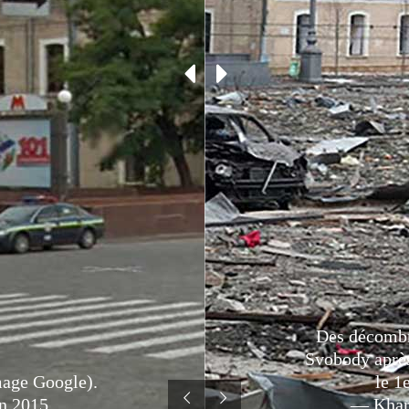
Des décombre
Svobody aprè
mage Google).
le 1
n 2015
— Khark