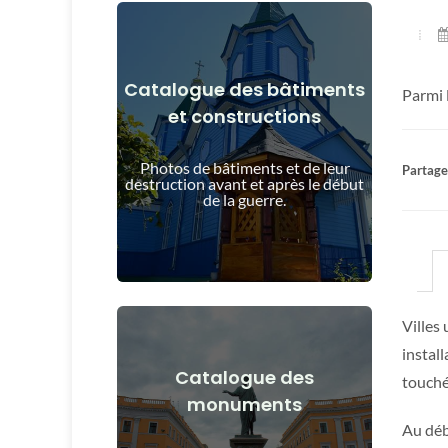
Catalogue des bâtiments
Parmi 
et constructions
Voir les détails
et après le début de la guerre
Photos de bâtiments et de leur
Partager
Bâtiments, structures, objets avant
destruction avant et après le début
de la guerre.
Villes
instal
Catalogue des
touché
Voir les détails
monuments
après le début de la guerre
Au débu
Monuments, œuvres d'art avant et