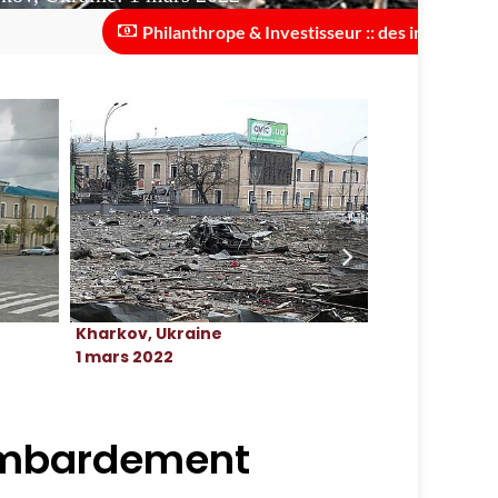
Philanthrope & Investisseur :: des investissements s
Kharkov, Ukraine
Kharkov, Ukr
1 mars 2022
juin 2015
ombardement