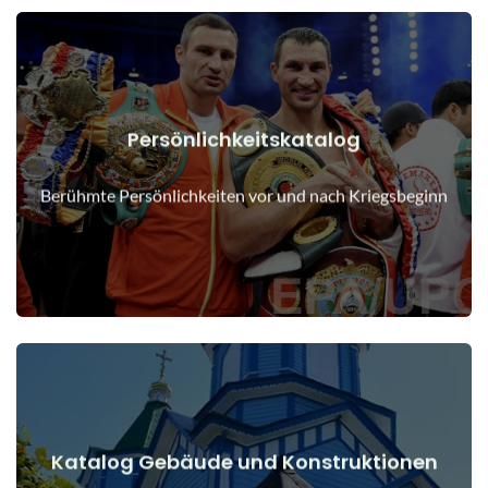
Persönlichkeitskatalog
Details anzeigen
Menschen vor und nach Kriegsbeginn
Berühmte Persönlichkeiten vor und nach Kriegsbeginn
Katalog Gebäude und Konstruktionen
Details anzeigen