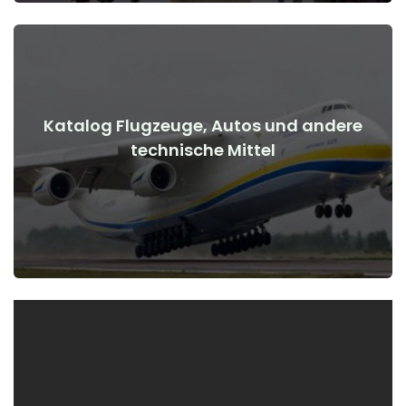
Katalog Flugzeuge, Autos und andere
Details anzeigen
technische Mittel
Kriegsbeginn
Flugzeuge, Autos, technische Mittel vor und nach