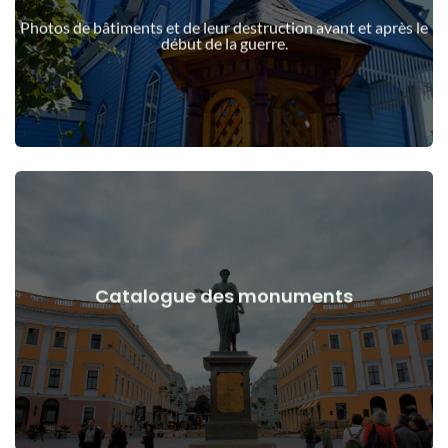
guerre
Photos de bâtiments et de leur destruction avant et après le
Bâtiments, structures, objets avant et après le début de la
début de la guerre.
Voir les détails
Catalogue des monuments
guerre
Monuments, œuvres d'art avant et après le début de la