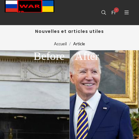
Fr
Nouvelles et articles utiles
Accueil
Article
Before
After