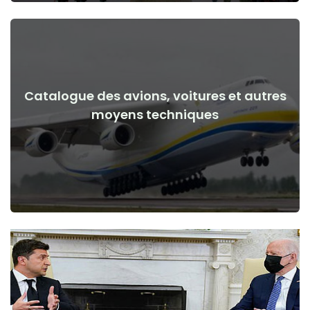
Catalogue des avions, voitures et autres
Voir les détails
moyens techniques
de la guerre
Avions, voitures, moyens techniques avant et après le début