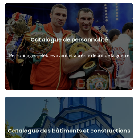
Catalogue de personnalité
Voir les détails
Les gens avant et après le début de la guerre
Personnages célèbres avant et après le début de la guerre
Catalogue des bâtiments et constructions
Voir les détails