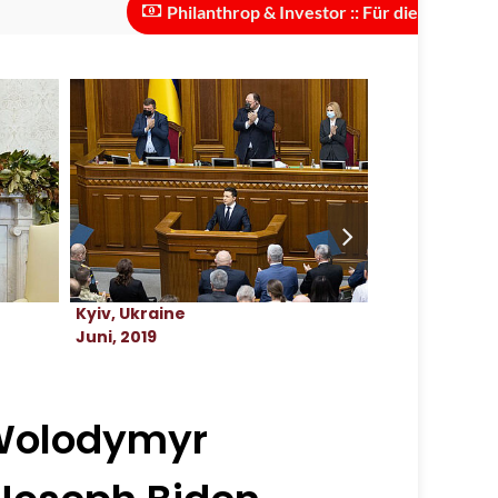
Philanthrop & Investor :: Für die Skalierung des Pr
Kyiv, Ukraine
USA
Juni, 2019
Dezember, 2
 Wolodymyr