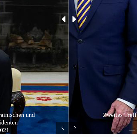
rainischen und
Zweites Treff
identen
2021
— 