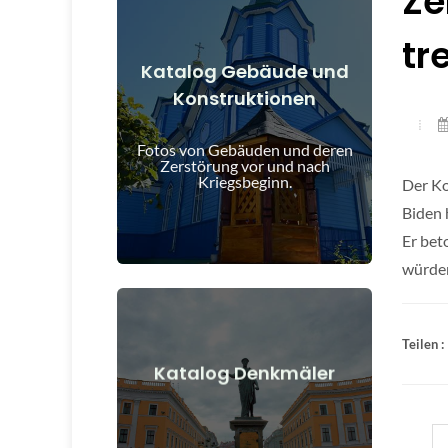
Ze
tr
Katalog Gebäude und
Konstruktionen
Details anzeigen
und nach Kriegsbeginn
Fotos von Gebäuden und deren
Gebäude, Bauwerke, Objekte vor
Zerstörung vor und nach
Kriegsbeginn.
Der Ko
Biden 
Er bet
würde
Teilen :
Details anzeigen
Katalog Denkmäler
nach Kriegsbeginn
Denkmäler, Kunstwerke vor und