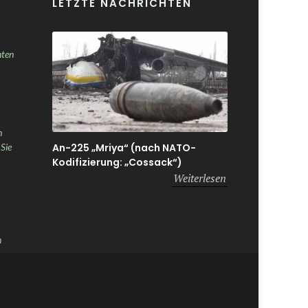
LETZTE NACHRICHTEN
nten
h
An-225 „Mriya“ (nach NATO-
 Sie
Kodifizierung: „Cossack“)
Weiterlesen
n