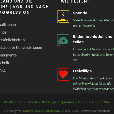
LAND UND DIE
WIE HELFEN?
INE | VOR UND NACH
 AGGRESSION
Spende
Spende an die Armee, Migra
alitionen
und Kriegsopfer
änder
Bilder hochladen und
rsönlichkeiten
teilen
ebäude & Konstruktionen
Laden Sie Bilder vor und nac
Kriegsbeginn hoch und teilen
onumente
sie
echnik
A.Q.
Freiwillige
Die Mission des Projekts und
seiner Freiwilligen ist es, die
Wahrheit sichtbar zu mache
Koalitionen
/
Länder
/
Kataloge
/
Spenden
/
Bild
/
F.A.Q.
/
Über
Copyrights
Before-WAR-After.com
2026 | Alle Rechte vorbehalten