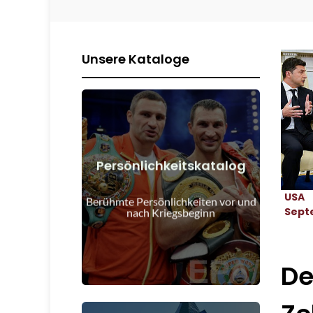
Unsere Kataloge
Persönlichkeitskatalog
Details anzeigen
USA
Kriegsbeginn
Berühmte Persönlichkeiten vor und
Menschen vor und nach
Sept
nach Kriegsbeginn
De