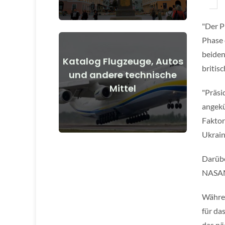
"Der P
Phase 
beiden
Katalog Flugzeuge, Autos
britis
Details anzeigen
und andere technische
Mittel
vor und nach Kriegsbeginn
"Präsi
Flugzeuge, Autos, technische Mittel
angekü
Faktor
Ukrain
Darübe
NASAM
Währen
für da
das nä