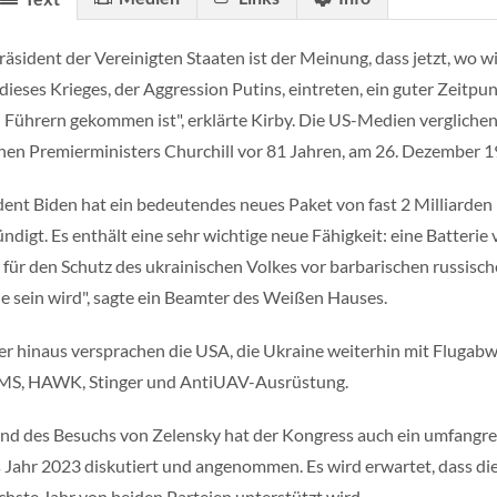
räsident der Vereinigten Staaten ist der Meinung, dass jetzt, wo 
dieses Krieges, der Aggression Putins, eintreten, ein guter Zeitp
 Führern gekommen ist", erklärte Kirby. Die US-Medien verglichen
chen Premierministers Churchill vor 81 Jahren, am 26. Dezember 1
dent Biden hat ein bedeutendes neues Paket von fast 2 Milliarden D
ndigt. Es enthält eine sehr wichtige neue Fähigkeit: eine Batterie
 für den Schutz des ukrainischen Volkes vor barbarischen russische
e sein wird", sagte ein Beamter des Weißen Hauses.
r hinaus versprachen die USA, die Ukraine weiterhin mit Flugab
S, HAWK, Stinger und AntiUAV-Ausrüstung.
d des Besuchs von Zelensky hat der Kongress auch ein umfangreic
s Jahr 2023 diskutiert und angenommen. Es wird erwartet, dass di
chste Jahr von beiden Parteien unterstützt wird.