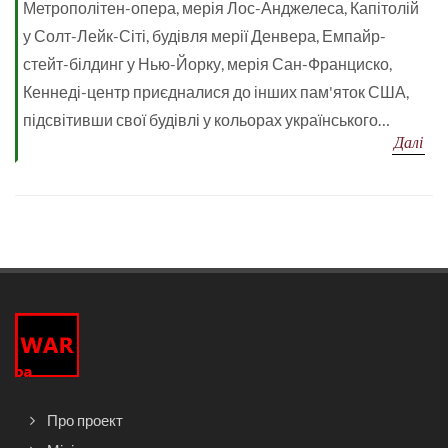
Метрополітен-опера, мерія Лос-Анджелеса, Капітолій
у Солт-Лейк-Сіті, будівля мерії Денвера, Емпайр-
стейт-білдинг у Нью-Йорку, мерія Сан-Франциско,
Кеннеді-центр приєдналися до інших пам'яток США,
підсвітивши свої будівлі у кольорах українського…
Далі
Про проект