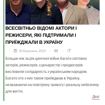
ВСЕСВІТНЬО ВІДОМІ АКТОРИ І
РЕЖИСЕРИ, ЯКІ ПІДТРИМАЛИ І
ПРИЇЖДЖАЛИ В УКРАЇНУ
30 Березень 2023
Більше ніж за рік цинічної війни багато світових
акторів, режисерів, сценаристів і продюсерів
висловили солідарність з українським народом.
Багато хто з них також приїжджав в Україну,
незважаючи на повітряну тривогу і реальну небезпеку
для життя.
Далі