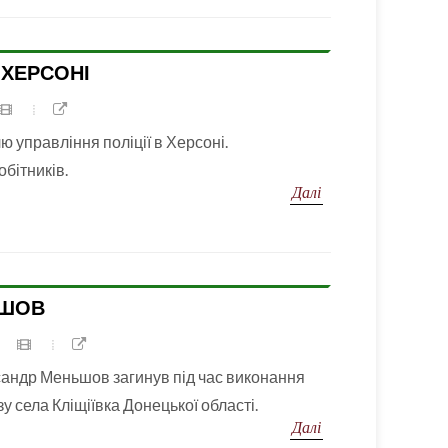
 ХЕРСОНІ
ю управління поліції в Херсоні.
обітників.
Далі
ЬШОВ
ндр Меньшов загинув під час виконання
 села Кліщіївка Донецької області.
Далі