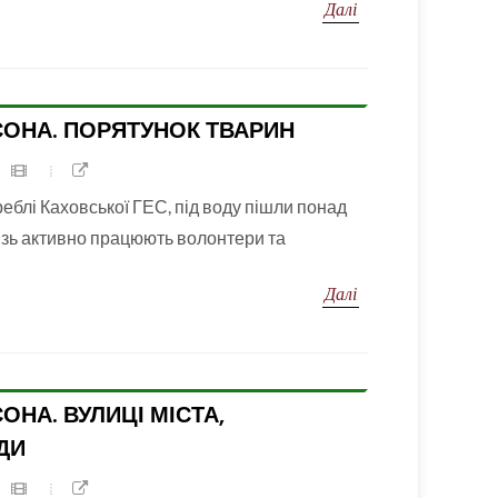
Далі
ОНА. ПОРЯТУНОК ТВАРИН
еблі Каховської ГЕС, під воду пішли понад
різь активно працюють волонтери та
Далі
НА. ВУЛИЦІ МІСТА,
ДИ