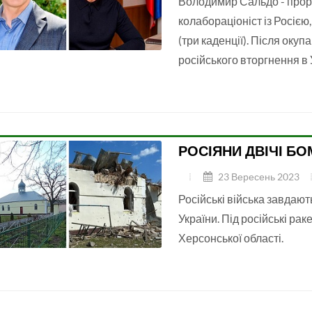
Володимир Сальдо - проро
колабораціоніст із Росією,
(три каденції). Після окуп
російського вторгнення в
РОСІЯНИ ДВІЧІ Б
23 Вересень 2023
Російські війська завдають
України. Під російські рак
Херсонської області.