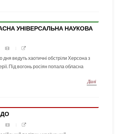
АСНА УНІВЕРСАЛЬНА НАУКОВА
о дня ведуть хаотичні обстріли Херсона з
ерії. Під вогонь росіян попала обласна
Далі
ЬДО