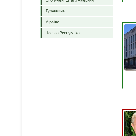
Сполучені Штати Америки
Туреччина
Україна
Чеська Республіка