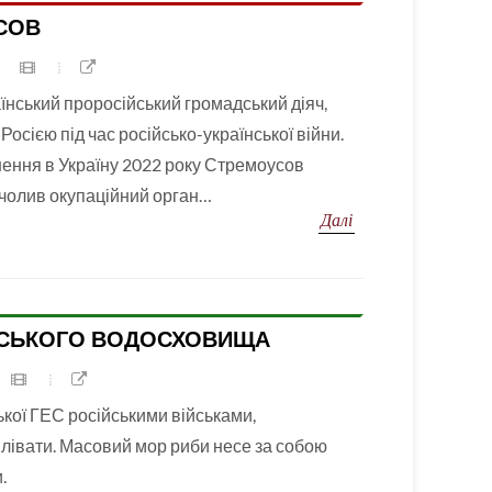
СОВ
їнський проросійський громадський діяч,
 Росією під час російсько-української війни.
нення в Україну 2022 року Стремоусов
 очолив окупаційний орган…
Далі
ВСЬКОГО ВОДОСХОВИЩА
кої ГЕС російськими військами,
лівати. Масовий мор риби несе за собою
.