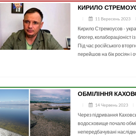
КИРИЛО СТРЕМОУ
11 Вересень 2023
Кирило Стремоусов - укра
блогер, колабораціоніст із
Під час російського вторг
перейшов на бік росіян і
ОБМІЛІННЯ КАХО
14 Червень 2023
Через підривання Каховсь
водосховище почало обмі
непередбачувані наслідки