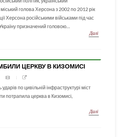
сійський політик, український
 міський голова Херсона з 2002 по 2012 рік
ації Херсона російськими військами під час
 Україну призначений головою…
Далі
ОМБИЛИ ЦЕРКВУ В КИЗОМИСІ
 ударів по цивільній інфраструктурі міст
ети потрапила церква в Кизомисі,
Далі