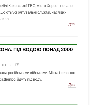
реблі Каховської ГЕС, місто Херсон почало
цюють усі рятувальні служби, наслідки
жливо.
Далі
ОНА. ПІД ВОДОЮ ПОНАД 2000
ана російськими військами. Міста і села, що
и Дніпро, йдуть під воду.
Далі