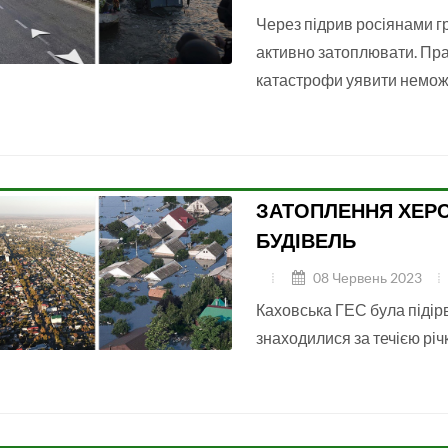
Через підрив росіянами г
активно затоплювати. Пра
катастрофи уявити немо
ЗАТОПЛЕННЯ ХЕРС
БУДІВЕЛЬ
08 Червень 2023
Каховська ГЕС була підірв
знаходилися за течією річк