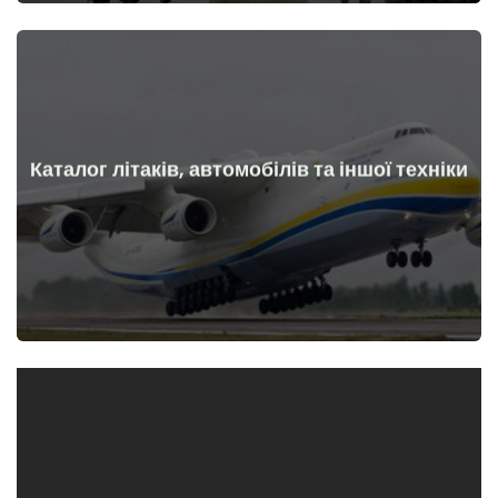
Каталог літаків, автомобілів та іншої техніки
Докладніше
Літаки, машини, технічні засоби до та після початку війни