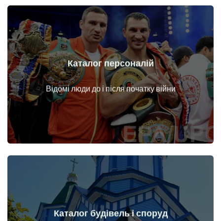
Каталог персоналій
Докладніше
Особи до і після початку війни
Відомі люди до і після початку війни
Каталог будівель і споруд
Докладніше