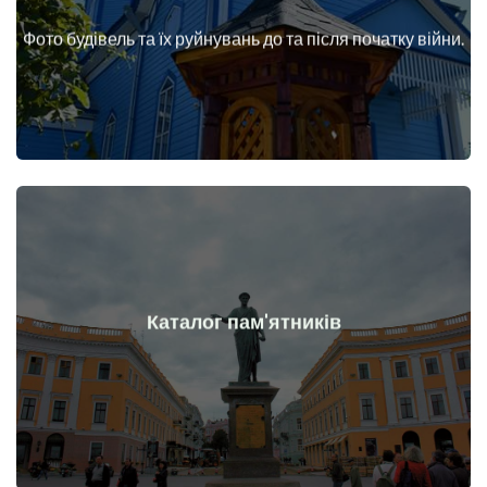
війни
Фото будівель та їх руйнувань до та після початку війни.
Будинки, споруди, конструкції, об'єкти до та після початку
Докладніше
Каталог пам'ятників
війни
Пам'ятники, витвори мистецтва до та після початку