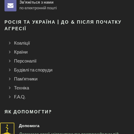
Зв'яжіться з нами
по електронній пошті
РОСІЯ ТА УКРАЇНА | ДО & ПІСЛЯ ПОЧАТКУ
АГРЕСІЇ
Коаліції
Країни
Персоналії
Будівлі та споруди
Пам'ятники
Техніка
F.A.Q.
ЯК ДОПОМОГТИ?
Допомога
Допомога армії, мігрантам та постраждалим під