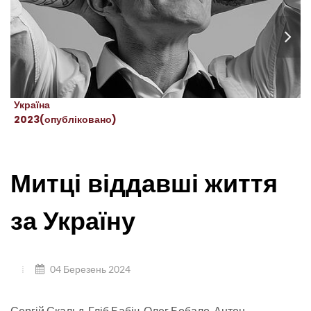
Україна
2023(опубліковано)
Митці віддавші життя
за Україну
04 Березень 2024
Сергій Скальд, Гліб Бабіч, Олег Бобало, Антон