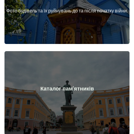
війни
Фото будівель та їх руйнувань до та після початку війни.
Будинки, споруди, конструкції, об'єкти до та після початку
Докладніше
Каталог пам'ятників
війни
Пам'ятники, витвори мистецтва до та після початку