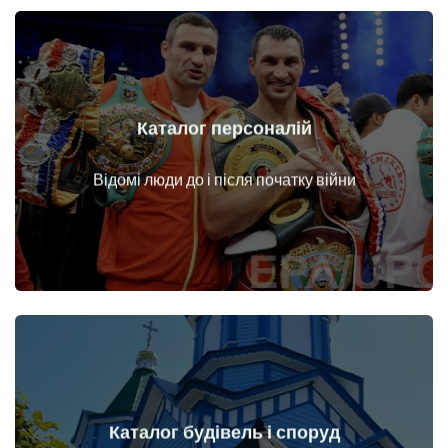
Каталог персоналій
Докладніше
Особи до і після початку війни
Відомі люди до і після початку війни
Каталог будівель і споруд
Докладніше