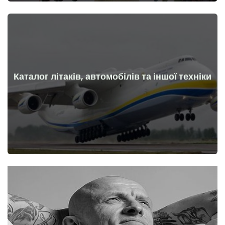
Каталог літаків, автомобілів та іншої техніки
Докладніше
Літаки, машини, технічні засоби до та після початку війни