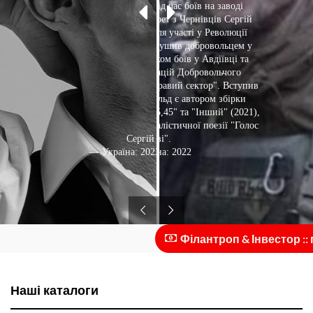
9 травня 2022 року під час боїв на заводі
"Азовсталь" загинув поет з Чернівців Сергій
Скальд. 2014 року після участі у Революції
гідності Сергій він вирушив добровольцем у
зону АТО.Був учасником боїв у Авдіївці та
розвідницьких операцій Добровольчого
українського корпусу "Правий сектор". Вступив
до полку "Азов". Скальд є автором збірки
"Навиліт. Рими калібру 5,45" та "Інший" (2021),
співавтор збірки націоналістичної поезії "Голос
Сергій Скальд
крові".
— Україна: 2023(опубліковано)
— Україна: 2022
Філантроп & Інвестор :: по
Наші каталоги