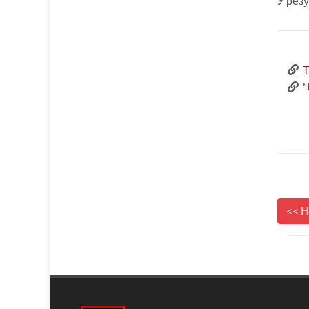
У резу
T
"
<< 