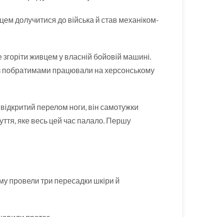
ем долучитися до війська й став механіком-
е згоріти живцем у власній бойовій машині.
ля з побратимами працювали на херсонському
 відкритий перелом ноги, він самотужки
зуття, яке весь цей час палало. Першу
йому провели три пересадки шкіри й