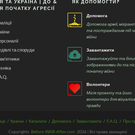
Я ТА УКРАЇНА | ДО &
ЯК ДОПОМОГТИ?
Я ПОЧАТКУ АГРЕСІЇ
Допомога
аліції
Допомога армії, мігран
та постраждалим під ч
раїни
війни
ерсоналії
удівлі та споруди
Завантажити
Завантажуйте та діли
ам'ятники
зображеннями до та пі
ехніка
початку війни
A.Q.
Волонтери
Місія проекту та його
волонтери для візуаліза
правди
ції
/
Країни
/
Каталоги
/
Допомога
/
Завантажити
/
F.A.Q.
/
Про п
Copyrights
Before-WAR-After.com
2026 | Всі права захищені