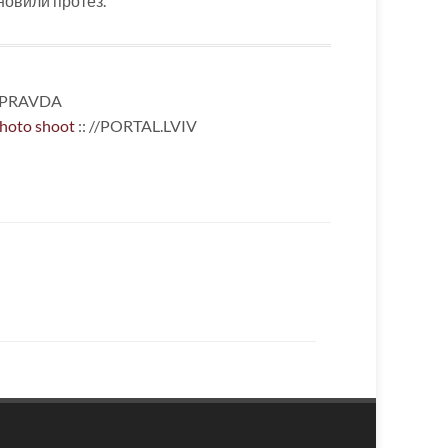
ановили протез.
//PRAVDA
photo shoot
:: //PORTAL.LVIV