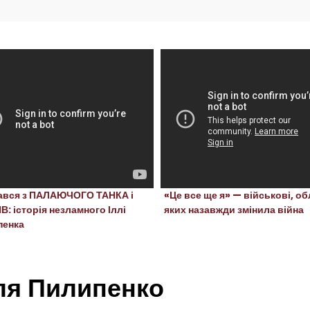
ався з ПАЛАЮЧОГО ТАНКА і
«Це все ще я» — військові, о
: історія незламного Іллі
яких назавжди змінила війна
пенка
ля Пилипенко