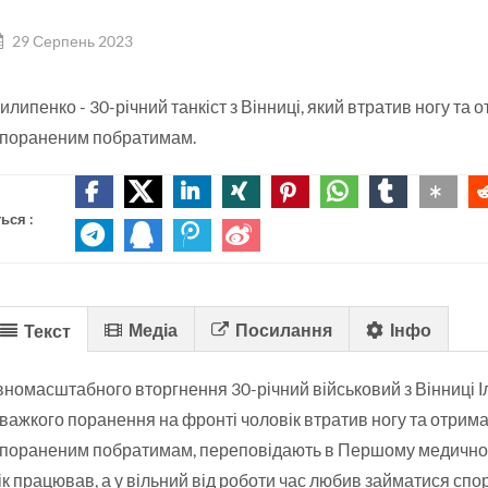
29 Серпень 2023
илипенко - 30-річний танкіст з Вінниці, який втратив ногу та 
пораненим побратимам.
ься :
Медіа
Посилання
Інфо
Текст
вномасштабного вторгнення 30-річний військовий з Вінниці І
важкого поранення на фронті чоловік втратив ногу та отрима
пораненим побратимам, переповідають в Першому медичному
к працював, а у вільний від роботи час любив займатися спор