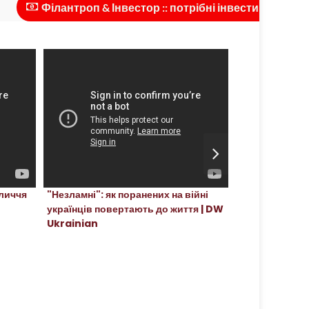
Філантроп & Інвестор :: потрібні інвестиції для масшт
Україна
бличчя
"Незламні": як поранених на війні
Червень, 2023
українців повертають до життя | DW
Ukrainian