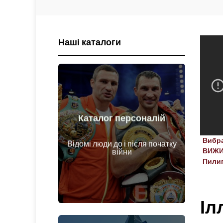
Наші каталоги
Каталог персоналій
Докладніше
Вибр
Відомі люди до і після початку
Особи до і після початку війни
ВИЖИВ
війни
Пили
Іл