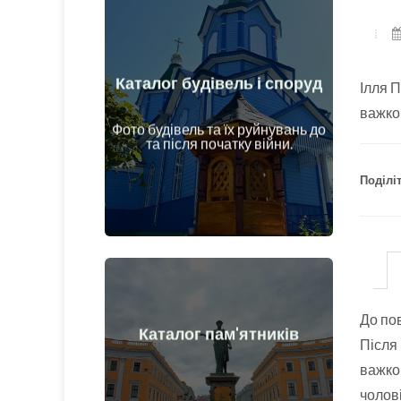
Каталог будівель і споруд
Ілля П
Докладніше
важко
об'єкти до та після початку війни
Фото будівель та їх руйнувань до
Будинки, споруди, конструкції,
та після початку війни.
Поділіт
До по
Докладніше
Каталог пам'ятників
Після 
та після початку війни
важко
Пам'ятники, витвори мистецтва до
чолові