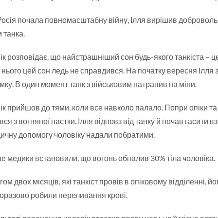
Росія почала повномасштабну війну, Ілля вирішив добровольц
м танка.
к розповідає, що найстрашніший сон будь-якого танкіста – ц
 у нього цей сон ледь не справдився. На початку вересня Іл
мку. В один момент танк з військовим натрапив на міни.
к прийшов до тями, коли все навколо палало. Попри опіки та
ся з вогняної пастки. Ілля відповз від танку й почав гасити в
ичну допомогу чоловіку надали побратими.
ше медики встановили, що вогонь обпалив 30% тіла чоловіка.
ом двох місяців, які танкіст провів в опіковому відділенні, 
оразово робили переливання крові.