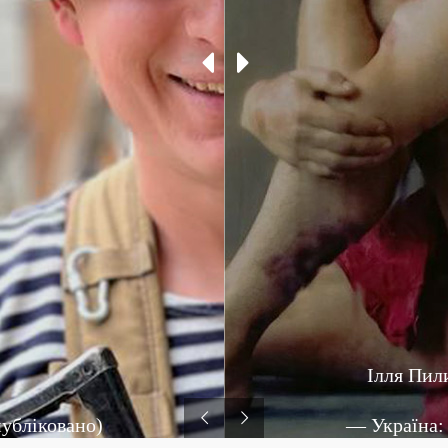
Ілля Пил
публіковано)
— Україна: 