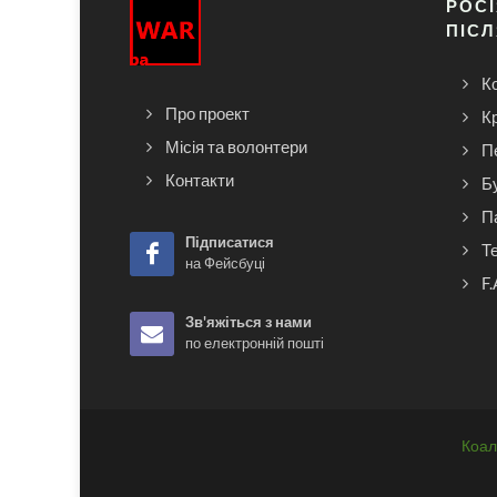
РОСІ
ПІСЛ
Ко
Про проект
К
Місія та волонтери
П
Контакти
Б
П
Підписатися
Т
на Фейсбуці
F.
Зв'яжіться з нами
по електронній пошті
Коалі