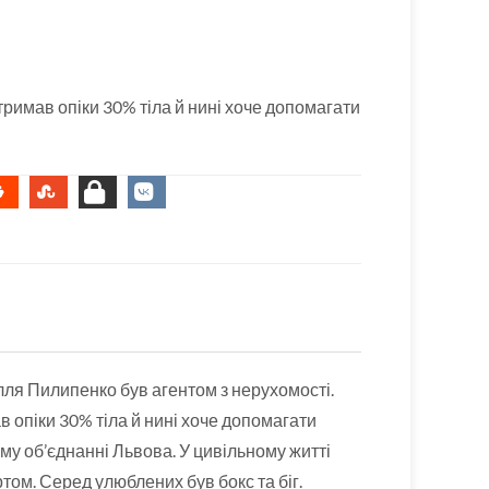
отримав опіки 30% тіла й нині хоче допомагати
лля Пилипенко був агентом з нерухомості.
в опіки 30% тіла й нині хоче допомагати
 об’єднанні Львова. У цивільному житті
том. Серед улюблених був бокс та біг.