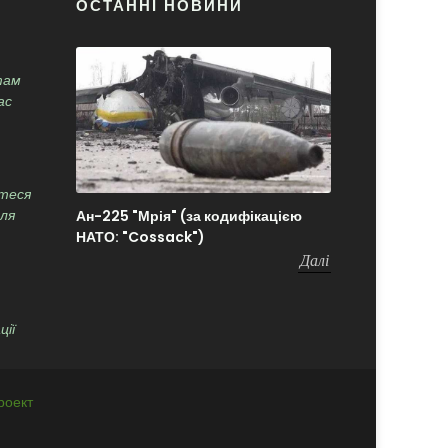
ОСТАННІ НОВИНИ
там
ас
теся
Ан-225 "Мрія" (за кодифікацією
сля
НАТО: "Cossack")
Далі
ції
роект