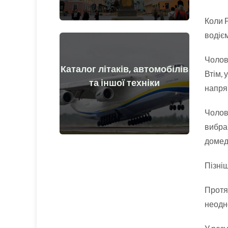
Коли 
водіє
Чолові
Каталог літаків, автомобілів
Докладніше
Втім,
та іншої техніки
напря
та після початку війни
Літаки, машини, технічні засоби до
Чолові
вибрав
домед
Пізні
Протяг
неодн