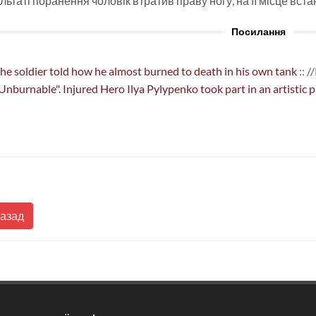
льтаті поранення чоловік втратив праву ногу, на її місце вст
Посилання
he soldier told how he almost burned to death in his own tank
:: 
Unburnable". Injured Hero Ilya Pylypenko took part in an artistic 
Назад