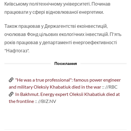
Київському політехнічному університеті. Починав
працювати у сфері відновлюваної енергетики.
Також працював у Держагентстві екоінвестицій,
очолював Фонд цільових екологічних інвестицій. П'ять
років працював у департаменті енергоефективності
"Нафтогаз".
Посилання
"He was a true professional": famous power engineer
and military Oleksiy Khabatiuk died in the war
:: //RBC
In Bakhmut. Energy expert Oleksii Khabatiuk died at
the frontline
:: //BIZ.NV