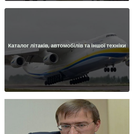
Каталог літаків, автомобілів та іншої техніки
Докладніше
Літаки, машини, технічні засоби до та після початку війни