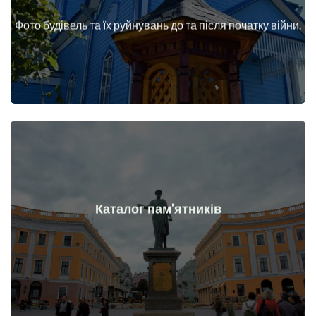
війни
Фото будівель та їх руйнувань до та після початку війни.
Будинки, споруди, конструкції, об'єкти до та після початку
Докладніше
Каталог пам'ятників
війни
Пам'ятники, витвори мистецтва до та після початку