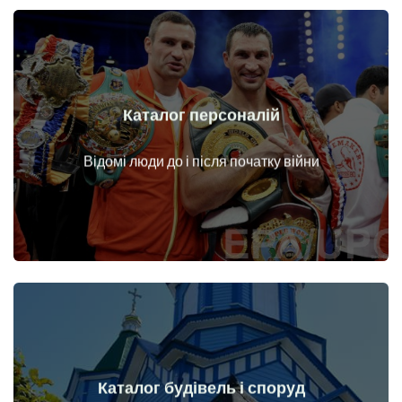
Каталог персоналій
Докладніше
Особи до і після початку війни
Відомі люди до і після початку війни
Каталог будівель і споруд
Докладніше