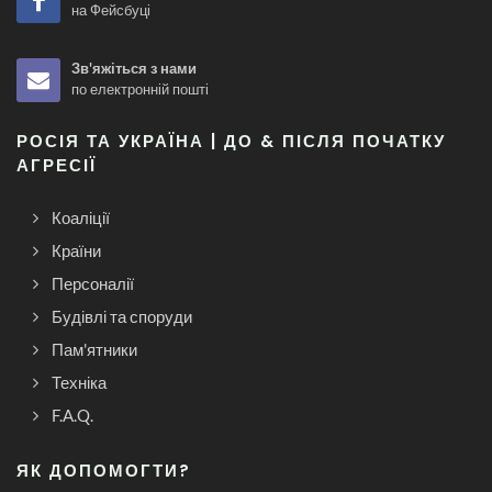
на Фейсбуці
Зв'яжіться з нами
по електронній пошті
РОСІЯ ТА УКРАЇНА | ДО & ПІСЛЯ ПОЧАТКУ
АГРЕСІЇ
Коаліції
Країни
Персоналії
Будівлі та споруди
Пам'ятники
Техніка
F.A.Q.
ЯК ДОПОМОГТИ?