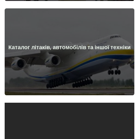
Каталог літаків, автомобілів та іншої техніки
Докладніше
Літаки, машини, технічні засоби до та після початку війни