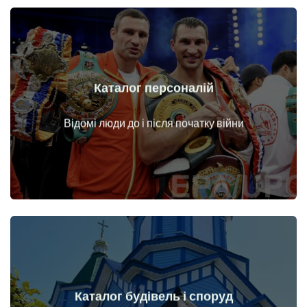
Каталог персоналій
Докладніше
Особи до і після початку війни
Відомі люди до і після початку війни
Каталог будівель і споруд
Докладніше