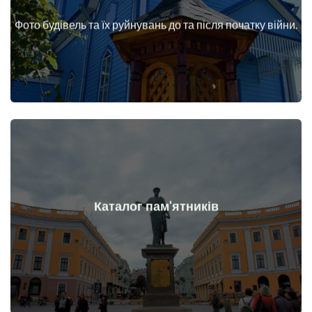
війни
Фото будівель та їх руйнувань до та після початку війни.
Будинки, споруди, конструкції, об'єкти до та після початку
Докладніше
Каталог пам'ятників
війни
Пам'ятники, витвори мистецтва до та після початку