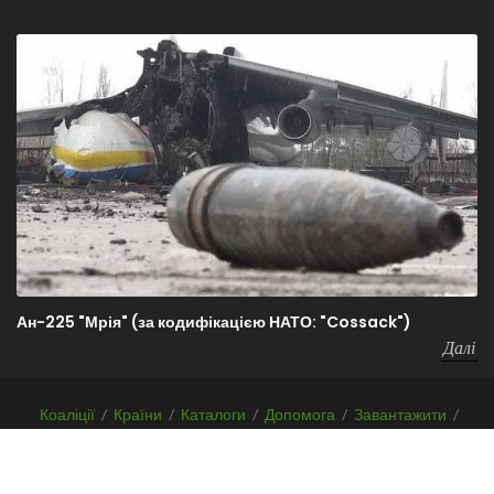
Ан-225 "Мрія" (за кодифікацією НАТО: "Cossack")
Далі
Коаліції
/
Країни
/
Каталоги
/
Допомога
/
Завантажити
/
F.A.Q.
/
Про проект
Copyrights
Before-WAR-After.com
2026 | Всі права захищені