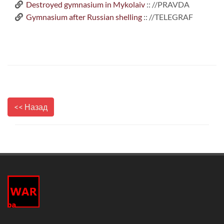
Destroyed gymnasium in Mykolaiv
:: //PRAVDA
Gymnasium after Russian shelling
:: //TELEGRAF
<< Назад