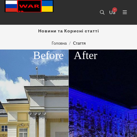
Ua
Новини та Корисні статті
Головна
Стаття
Before
After