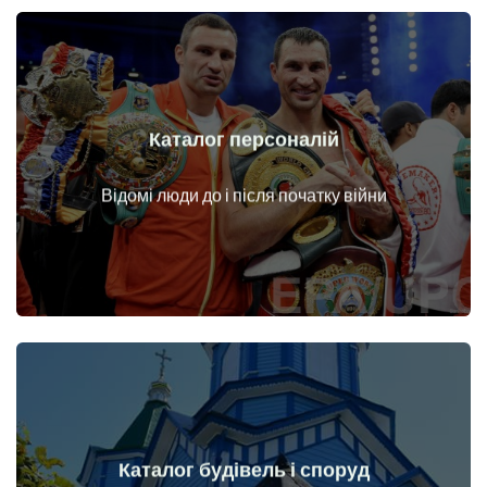
Каталог персоналій
Докладніше
Особи до і після початку війни
Відомі люди до і після початку війни
Каталог будівель і споруд
Докладніше