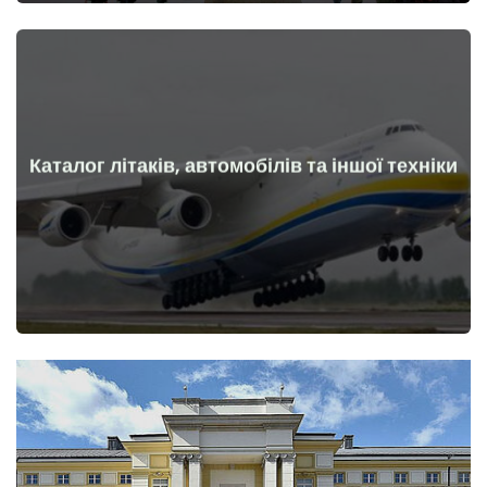
Каталог літаків, автомобілів та іншої техніки
Докладніше
Літаки, машини, технічні засоби до та після початку війни