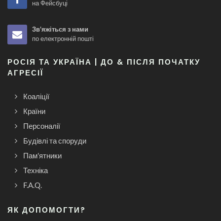
на Фейсбуці
Зв'яжіться з нами
по електронній пошті
РОСІЯ ТА УКРАЇНА | ДО & ПІСЛЯ ПОЧАТКУ
АГРЕСІЇ
Коаліції
Країни
Персоналії
Будівлі та споруди
Пам'ятники
Техніка
F.A.Q.
ЯК ДОПОМОГТИ?