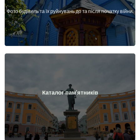
війни
Фото будівель та їх руйнувань до та після початку війни.
Будинки, споруди, конструкції, об'єкти до та після початку
Докладніше
Каталог пам'ятників
війни
Пам'ятники, витвори мистецтва до та після початку