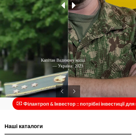
Капітан Вадим Сухаревський
На робочому місці
— Україна: 2023
— Україна: 2015
Філантроп & Інвестор :: потрібні інвестиції для м
Наші каталоги