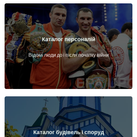
Каталог персоналій
Докладніше
Особи до і після початку війни
Відомі люди до і після початку війни
Каталог будівель і споруд
Докладніше