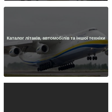
Каталог літаків, автомобілів та іншої техніки
Докладніше
Літаки, машини, технічні засоби до та після початку війни