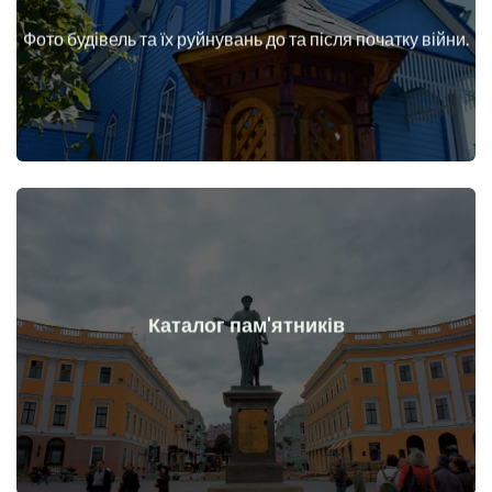
війни
Фото будівель та їх руйнувань до та після початку війни.
Будинки, споруди, конструкції, об'єкти до та після початку
Докладніше
Каталог пам'ятників
війни
Пам'ятники, витвори мистецтва до та після початку