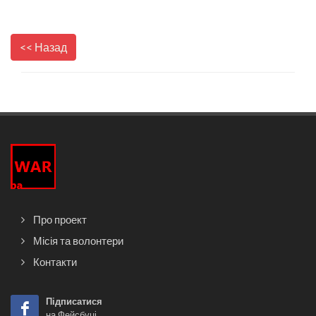
<< Назад
Про проект
Місія та волонтери
Контакти
Підписатися
на Фейсбуці