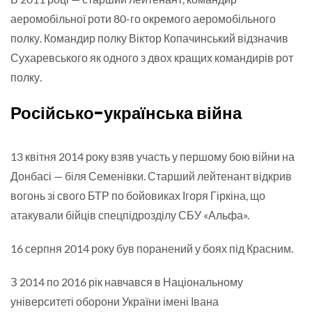
аеромобільної роти 80-го окремого аеромобільного
полку. Командир полку Віктор Копачинський відзначив
Сухаревського як одного з двох кращих командирів рот
полку.
Російсько-українська війна
13 квітня 2014 року взяв участь у першому бою війни на
Донбасі — біля Семенівки. Старший лейтенант відкрив
вогонь зі свого БТР по бойовиках Ігоря Гіркіна, що
атакували бійців спецпідрозділу СБУ «Альфа».
16 серпня 2014 року був поранений у боях під Красним.
З 2014 по 2016 рік навчався в Національному
університеті оборони України імені Івана