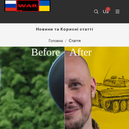
Ua
Новини та Корисні статті
Головна
Стаття
Before
After