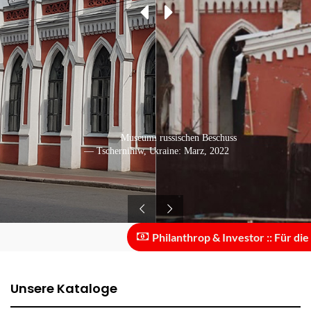
Zerstörung nach dem russischen Beschuss
Museumsgebäude
— Tschernihiw, Ukraine: Marz, 2022
— Tschernihiw, Ukraine: Juni, 2020
Philanthrop & Investor :: Für die Ska
Unsere Kataloge