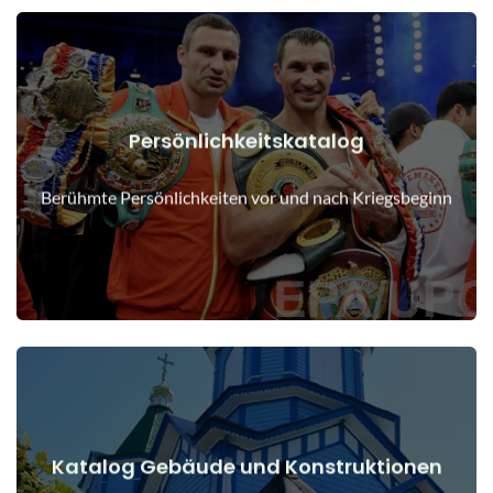
Persönlichkeitskatalog
Details anzeigen
Menschen vor und nach Kriegsbeginn
Berühmte Persönlichkeiten vor und nach Kriegsbeginn
Katalog Gebäude und Konstruktionen
Details anzeigen