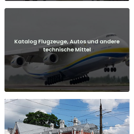
Katalog Flugzeuge, Autos und andere
Details anzeigen
technische Mittel
Kriegsbeginn
Flugzeuge, Autos, technische Mittel vor und nach