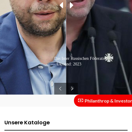
Rede in der Staatsduma der Russischen Föderation
Das Interview
— Russland: 2023
— Ukraine: 2014
Philanthrop & Investor :: Fü
Unsere Kataloge