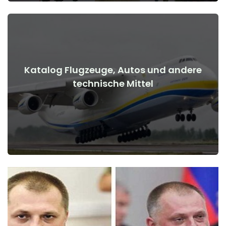
Katalog Flugzeuge, Autos und andere
Details anzeigen
technische Mittel
Kriegsbeginn
Flugzeuge, Autos, technische Mittel vor und nach