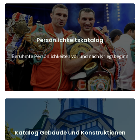
Persönlichkeitskatalog
Details anzeigen
Menschen vor und nach Kriegsbeginn
Berühmte Persönlichkeiten vor und nach Kriegsbeginn
Katalog Gebäude und Konstruktionen
Details anzeigen