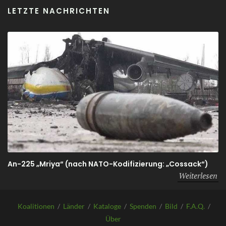
LETZTE NACHRICHTEN
An-225 „Mriya“ (nach NATO-Kodifizierung: „Cossack“)
Weiterlesen
Koalitionen
/
Länder
/
Kataloge
/
Spenden
/
Bild
/
F.A.Q.
/
Über