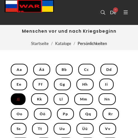
De
Menschen vor und nach Kriegsbeginn
Startseite
Kataloge
Persönlichkeiten
Aa
Ää
Bb
Cc
Dd
Ee
Ff
Gg
Hh
Ii
Jj
Kk
Ll
Mm
Nn
Oo
Öö
Pp
Qq
Rr
Ss
Tt
Uu
Üü
Vv