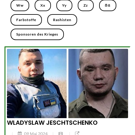
Ww
Xx
Yy
Zz
ẞß
Farbstoffe
Rashisten
Sponsoren des Krieges
WLADYSLAW JESCHTSCHENKO
09 Mai 2024