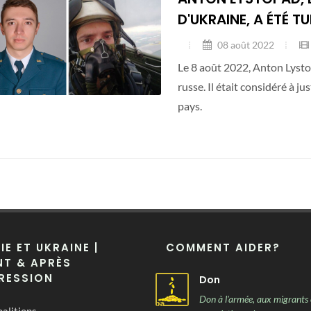
D'UKRAINE, A ÉTÉ TU
08 août 2022
Le 8 août 2022, Anton Lysto
russe. Il était considéré à j
pays.
IE ET UKRAINE |
COMMENT AIDER?
T & APRÈS
RESSION
Don
Don à l'armée, aux migrants 