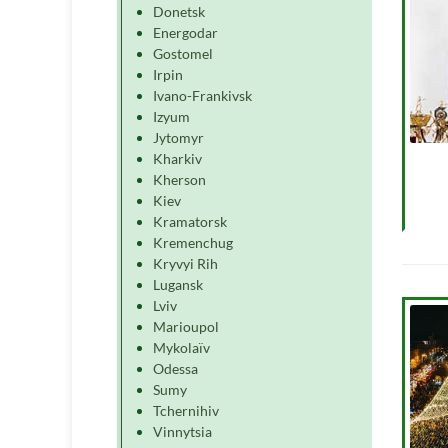
Donetsk
Energodar
Gostomel
Irpin
Ivano-Frankivsk
Izyum
Jytomyr
Kharkiv
Kherson
Kiev
Kramatorsk
Kremenchug
Kryvyi Rih
Lugansk
Lviv
Marioupol
Mykolaïv
Odessa
Sumy
Tchernihiv
Vinnytsia