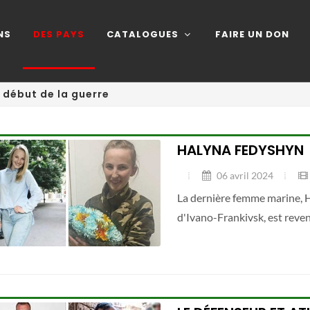
NS
DES PAYS
CATALOGUES
FAIRE UN DON
e début de la guerre
HALYNA FEDYSHYN
06 avril 2024
La dernière femme marine, H
d'Ivano-Frankivsk, est reven