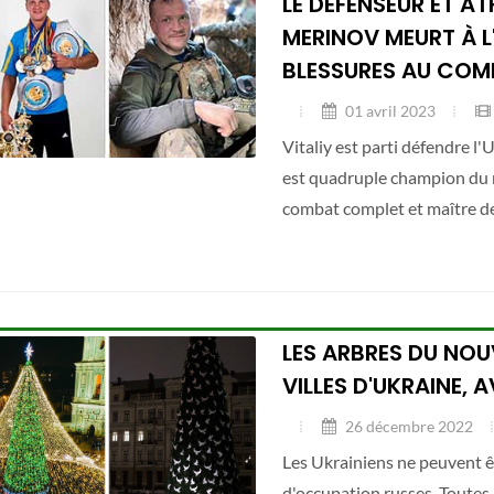
LE DÉFENSEUR ET AT
MERINOV MEURT À L'
BLESSURES AU COM
01 avril 2023
Vitaliy est parti défendre l'U
est quadruple champion du 
combat complet et maître de
LES ARBRES DU NOU
VILLES D'UKRAINE, 
26 décembre 2022
Les Ukrainiens ne peuvent êt
d'occupation russes. Toutes l