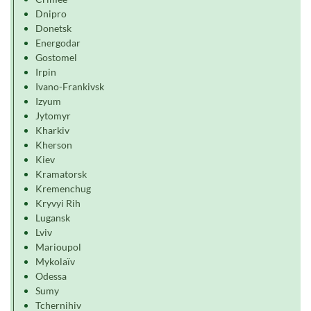
Dnipro
Donetsk
Energodar
Gostomel
Irpin
Ivano-Frankivsk
Izyum
Jytomyr
Kharkiv
Kherson
Kiev
Kramatorsk
Kremenchug
Kryvyi Rih
Lugansk
Lviv
Marioupol
Mykolaïv
Odessa
Sumy
Tchernihiv