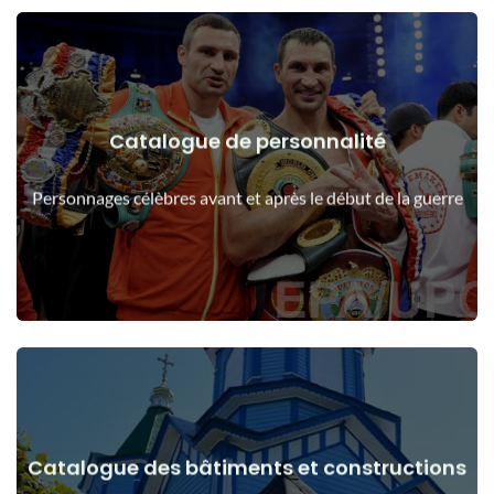
Catalogue de personnalité
Voir les détails
Les gens avant et après le début de la guerre
Personnages célèbres avant et après le début de la guerre
Catalogue des bâtiments et constructions
Voir les détails