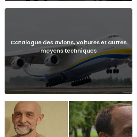
Catalogue des avions, voitures et autres
Voir les détails
moyens techniques
de la guerre
Avions, voitures, moyens techniques avant et après le début