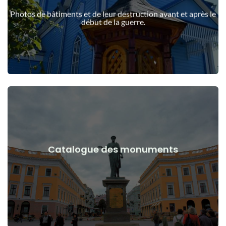
guerre
Photos de bâtiments et de leur destruction avant et après le
Bâtiments, structures, objets avant et après le début de la
début de la guerre.
Voir les détails
Catalogue des monuments
guerre
Monuments, œuvres d'art avant et après le début de la