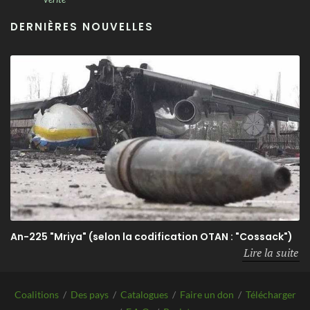
DERNIÈRES NOUVELLES
An-225 "Mriya" (selon la codification OTAN : "Cossack")
Lire la suite
Coalitions
/
Des pays
/
Catalogues
/
Faire un don
/
Télécharger