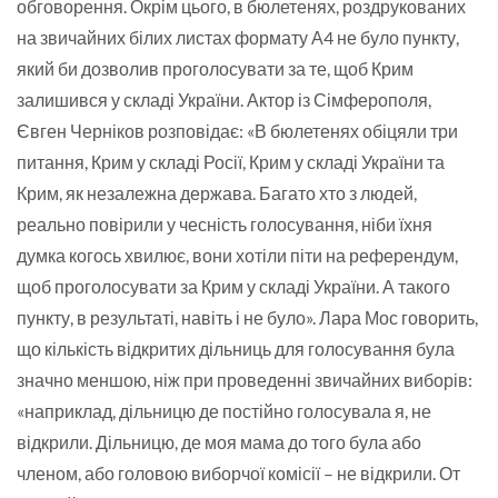
обговорення. Окрім цього, в бюлетенях, роздрукованих
на звичайних білих листах формату А4 не було пункту,
який би дозволив проголосувати за те, щоб Крим
залишився у складі України. Актор із Сімферополя,
Євген Черніков розповідає: «В бюлетенях обіцяли три
питання, Крим у складі Росії, Крим у складі України та
Крим, як незалежна держава. Багато хто з людей,
реально повірили у чесність голосування, ніби їхня
думка когось хвилює, вони хотіли піти на референдум,
щоб проголосувати за Крим у складі України. А такого
пункту, в результаті, навіть і не було». Лара Мос говорить,
що кількість відкритих дільниць для голосування була
значно меншою, ніж при проведенні звичайних виборів:
«наприклад, дільницю де постійно голосувала я, не
відкрили. Дільницю, де моя мама до того була або
членом, або головою виборчої комісії – не відкрили. От