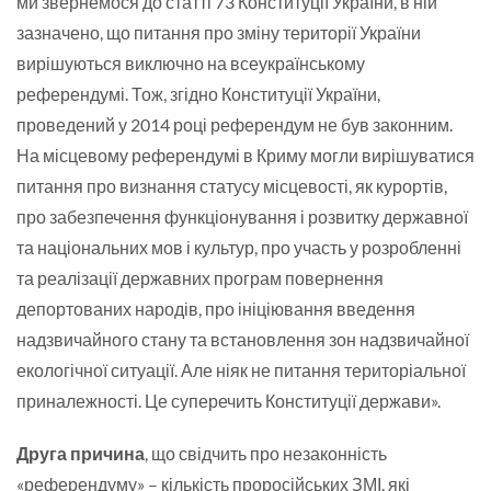
ми звернемося до статті 73 Конституції України, в ній
зазначено, що питання про зміну території України
вирішуються виключно на всеукраїнському
референдумі. Тож, згідно Конституції України,
проведений у 2014 році референдум не був законним.
На місцевому референдумі в Криму могли вирішуватися
питання про визнання статусу місцевості, як курортів,
про забезпечення функціонування і розвитку державної
та національних мов і культур, про участь у розробленні
та реалізації державних програм повернення
депортованих народів, про ініціювання введення
надзвичайного стану та встановлення зон надзвичайної
екологічної ситуації. Але ніяк не питання територіальної
приналежності. Це суперечить Конституції держави».
Друга причина
, що свідчить про незаконність
«референдуму» – кількість проросійських ЗМІ, які