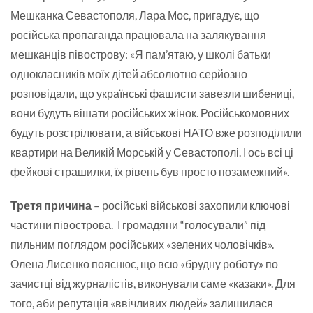
Мешканка Севастополя, Лара Мос, пригадує, що
російська пропаганда працювала на залякування
мешканців півострову: «Я пам’ятаю, у школі батьки
однокласників моїх дітей абсолютно серйозно
розповідали, що українські фашисти завезли шибениці,
вони будуть вішати російських жінок. Російськомовних
будуть розстрілювати, а військові НАТО вже розподілили
квартири на Великій Морській у Севастополі. І ось всі ці
фейкові страшилки, їх рівень був просто позамежний».
Третя причина
– російські військові захопили ключові
частини півострова. І громадяни “голосували” під
пильним поглядом російських «зелених чоловічків».
Олена Лисенко пояснює, що всю «брудну роботу» по
зачистці від журналістів, виконували саме «казаки». Для
того, аби репутація «ввічливих людей» залишилася