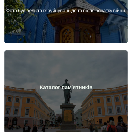
війни
Фото будівель та їх руйнувань до та після початку війни.
Будинки, споруди, конструкції, об'єкти до та після початку
Докладніше
Каталог пам'ятників
війни
Пам'ятники, витвори мистецтва до та після початку