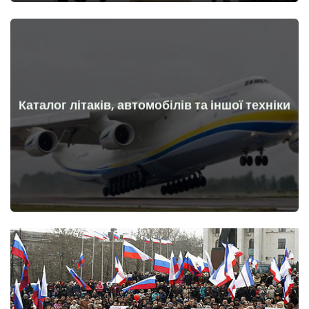
Каталог літаків, автомобілів та іншої техніки
Докладніше
Літаки, машини, технічні засоби до та після початку війни