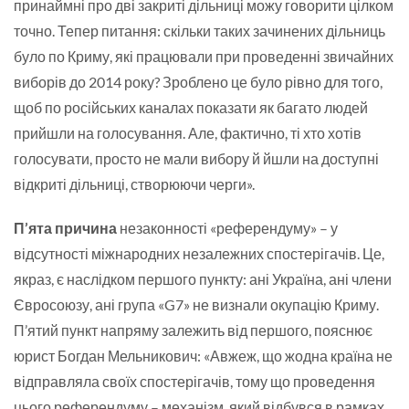
принаймні про дві закриті дільниці можу говорити цілком
точно. Тепер питання: скільки таких зачинених дільниць
було по Криму, які працювали при проведенні звичайних
виборів до 2014 року? Зроблено це було рівно для того,
щоб по російських каналах показати як багато людей
прийшли на голосування. Але, фактично, ті хто хотів
голосувати, просто не мали вибору й йшли на доступні
відкриті дільниці, створюючи черги».
П’ята причина
незаконності «референдуму» – у
відсутності міжнародних незалежних спостерігачів. Це,
якраз, є наслідком першого пункту: ані Україна, ані члени
Євросоюзу, ані група «G7» не визнали окупацію Криму.
П’ятий пункт напряму залежить від першого, пояснює
юрист Богдан Мельникович: «Авжеж, що жодна країна не
відправляла своїх спостерігачів, тому що проведення
цього референдуму – механізм, який відбувся в рамках