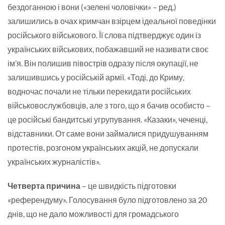
бездоганною і вони («зелені чоловічки» – ред.)
залишились в очах кримчан взірцем ідеальної поведінки
російського військового. Її слова підтверджує один із
українських військових, побажавший не називати своє
ім’я. Він полишив півострів одразу після окупації, не
залишившись у російській армії. «Тоді, до Криму,
водночас почали не тільки перекидати російських
військовослужбовців, але з того, що я бачив особисто –
це російські бандитські угрупування. «Казаки», чеченці,
відставники. От саме вони займалися придушуванням
протестів, розгоном українських акцій, не допускали
українських журналістів».
Четверта причина
– це швидкість підготовки
«референдуму». Голосування було підготовлено за 20
днів, що не дало можливості для громадського