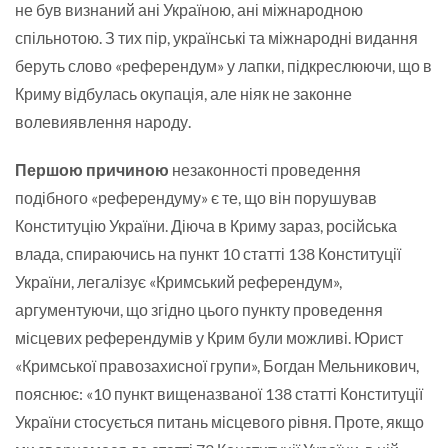
не був визнаний ані Україною, ані міжнародною
спільнотою. З тих пір, українські та міжнародні видання
беруть слово «референдум» у лапки, підкреслюючи, що в
Криму відбулась окупація, але ніяк не законне
волевиявлення народу.
Першою причиною
незаконності проведення
подібного «референдуму» є те, що він порушував
Конституцію України. Діюча в Криму зараз, російська
влада, спираючись на пункт 10 статті 138 Конституції
України, легалізує «Кримський референдум»,
аргументуючи, що згідно цього пункту проведення
місцевих референдумів у Крим були можливі. Юрист
«Кримської правозахисної групи», Богдан Мельникович,
пояснює: «10 пункт вищеназваної 138 статті Конституції
України стосується питань місцевого рівня. Проте, якщо