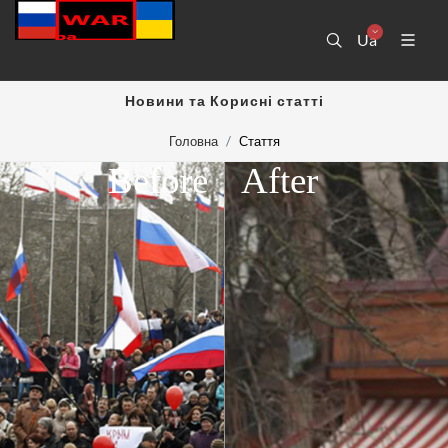
Ua
Новини та Корисні статті
Головна
Стаття
Before
After