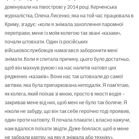
домінували на півострові у 2014 році. Керченська
журналістка, Олена Лисенко, яка на той час працювала в
Криму, згадує: «коли я знімала захоплення паромної
переправи, мене із моїм колегою так звані «казаки»,
почали штовхати. Один із російських
військовослужбовців намагався заборонити мені
знімати. Коли я спитала причину, цього було достатньо,
щоб він махнув рукою і на нас налетів натовп цих
ряджених «казаків». Вони нас так штовхали до самої
автівки, яка була припаркована неподалік. Я пам’ятаю,
як колега, який поїхав зі мною, просто в якості водія –
закривав мене від них, щоб мені не було так боляче. Я
ніколи не забуду, що він так себе героїчно тоді проявив,
один проти натовпу. Я почала плакати і, власно кажучи,
нам вдалося поїхати звідти. Дуже боялася, щоб в мене
не забрали картку, на яку я знімала або техніку».