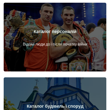
Каталог персоналій
Докладніше
Особи до і після початку війни
Відомі люди до і після початку війни
Каталог будівель і споруд
Докладніше