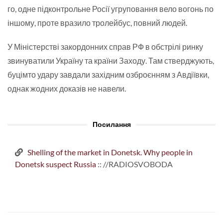
го, одне підконтрольне Росії угруповання вело вогонь по
іншому, проте вразило тролейбус, повний людей.
У Міністерстві закордонних справ РФ в обстрілі ринку
звинуватили Україну та країни Заходу. Там стверджують,
буцімто удару завдали західним озброєнням з Авдіївки,
однак жодних доказів не навели.
Посилання
Shelling of the market in Donetsk. Why people in
Donetsk suspect Russia
:: //RADIOSVOBODA