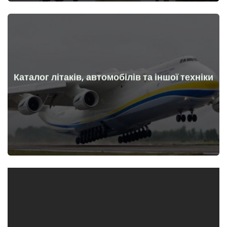
Каталог літаків, автомобілів та іншої техніки
Докладніше
Літаки, машини, технічні засоби до та після початку війни