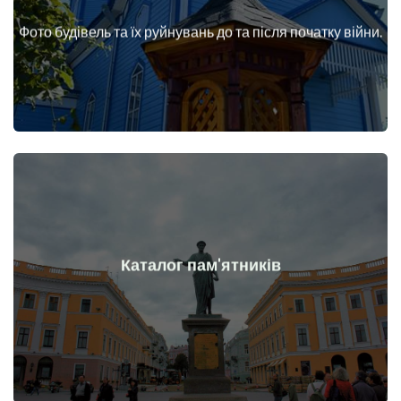
війни
Фото будівель та їх руйнувань до та після початку війни.
Будинки, споруди, конструкції, об'єкти до та після початку
Докладніше
Каталог пам'ятників
війни
Пам'ятники, витвори мистецтва до та після початку