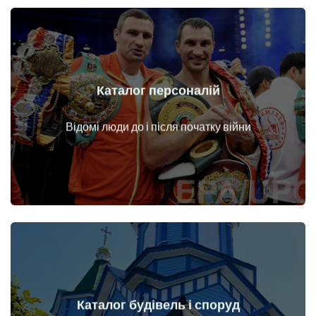
Каталог персоналій
Докладніше
Особи до і після початку війни
Відомі люди до і після початку війни
Каталог будівель і споруд
Докладніше