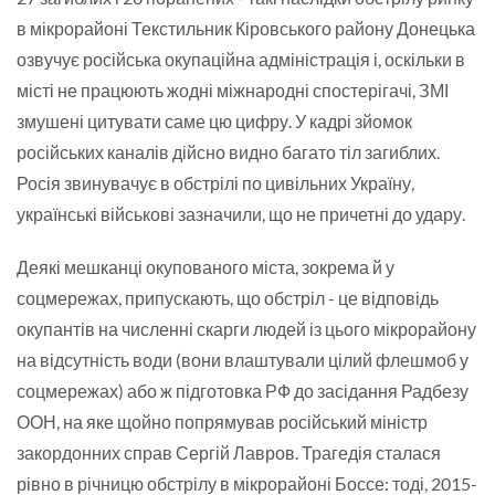
в мікрорайоні Текстильник Кіровського району Донецька
озвучує російська окупаційна адміністрація і, оскільки в
місті не працюють жодні міжнародні спостерігачі, ЗМІ
змушені цитувати саме цю цифру. У кадрі зйомок
російських каналів дійсно видно багато тіл загиблих.
Росія звинувачує в обстрілі по цивільних Україну,
українські військові зазначили, що не причетні до удару.
Деякі мешканці окупованого міста, зокрема й у
соцмережах, припускають, що обстріл - це відповідь
окупантів на численні скарги людей із цього мікрорайону
на відсутність води (вони влаштували цілий флешмоб у
соцмережах) або ж підготовка РФ до засідання Радбезу
ООН, на яке щойно попрямував російський міністр
закордонних справ Сергій Лавров. Трагедія сталася
рівно в річницю обстрілу в мікрорайоні Боссе: тоді, 2015-