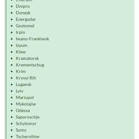
Dnipro
Donezk
Energodar
Gostomel
Irpin
Iwano-Frankiwsk
Izyum
Kiew
Kramatorsk
Krementschug
Krim
Kryvyi Rih
Lugansk
Lviv
Mariupol
Mykolajiw
Odessa
Saporoschje
Schytomyr
Sumy
Tschernihiw