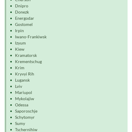
Dnipro
Donezk
Energodar
Gostomel
Irpin
Iwano-Frankiwsk
Izyum
Kiew
Kramatorsk
Krementschug
Krim
Kryvyi Rih
Lugansk
Lviv
Mariupol
Mykolajiw
Odessa
Saporoschje
Schytomyr
Sumy
Tschernihiw