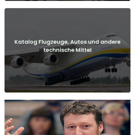
Katalog Flugzeuge, Autos und andere
Details anzeigen
technische Mittel
Kriegsbeginn
Flugzeuge, Autos, technische Mittel vor und nach