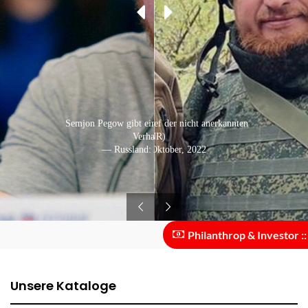
Mit Denis Puschilin (Chef der nicht anerkannten
Semjon Pegow gibt ein Interview nach seiner
Verhaftung
DNR)
— Ukraine: Oktober, 2022
— Russland: August, 2020
Philanthrop & Investor :: Für
Unsere Kataloge