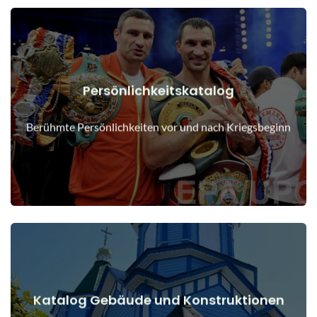
Persönlichkeitskatalog
Details anzeigen
Menschen vor und nach Kriegsbeginn
Berühmte Persönlichkeiten vor und nach Kriegsbeginn
Katalog Gebäude und Konstruktionen
Details anzeigen