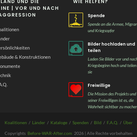
LAND UND DIE
WIE HELFEN?
INE | VOR UND NACH
 AGGRESSION
Spende
Spende an die Armee, Migra
alitionen
und Kriegsopfer
änder
Bilder hochladen und
rsönlichkeiten
teilen
ebäude & Konstruktionen
Laden Sie Bilder vor und nac
Kriegsbeginn hoch und teilen
onumente
sie
echnik
A.Q.
Freiwillige
Die Mission des Projekts und
seiner Freiwilligen ist es, die
Wahrheit sichtbar zu mache
Koalitionen
/
Länder
/
Kataloge
/
Spenden
/
Bild
/
F.A.Q.
/
Über
Copyrights
Before-WAR-After.com
2026 | Alle Rechte vorbehalten