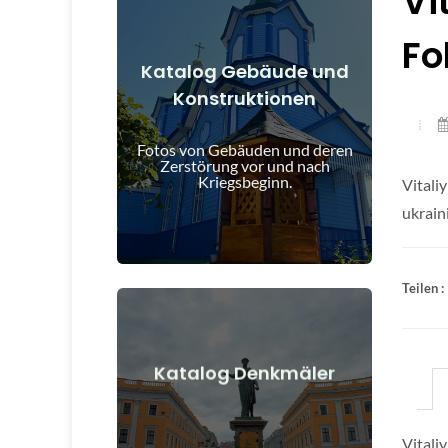
Vi
Fo
Katalog Gebäude und
Konstruktionen
Details anzeigen
und nach Kriegsbeginn
Fotos von Gebäuden und deren
Gebäude, Bauwerke, Objekte vor
Zerstörung vor und nach
Kriegsbeginn.
Vitali
ukrain
Teilen :
Details anzeigen
Katalog Denkmäler
nach Kriegsbeginn
Denkmäler, Kunstwerke vor und
Vitali