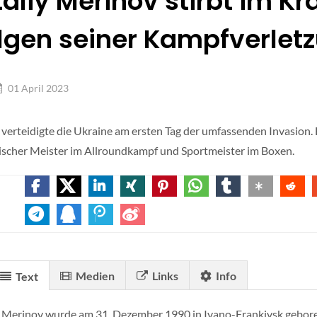
taliy Merinov stirbt im 
lgen seiner Kampfverlet
01 April 2023
y verteidigte die Ukraine am ersten Tag der umfassenden Invasion. 
ischer Meister im Allroundkampf und Sportmeister im Boxen.
Medien
Links
Info
Text
y Merinov wurde am 31. Dezember 1990 in Ivano-Frankivsk gebore