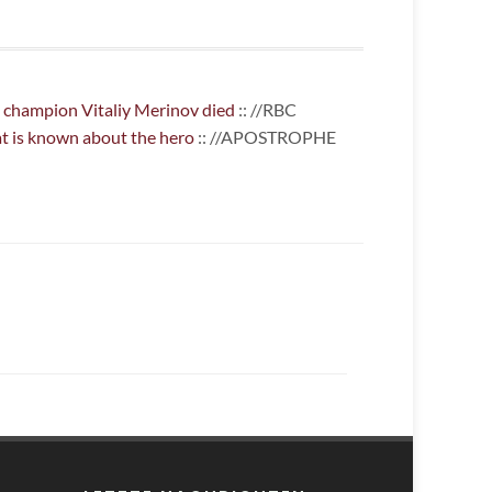
ng champion Vitaliy Merinov died
:: //RBC
at is known about the hero
:: //APOSTROPHE