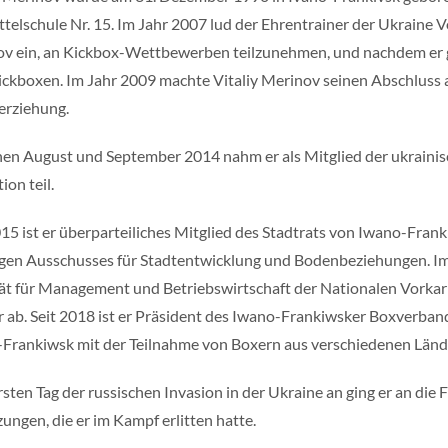
ttelschule Nr. 15. Im Jahr 2007 lud der Ehrentrainer der Ukraine
v ein, an Kickbox-Wettbewerben teilzunehmen, und nachdem er 
ckboxen. Im Jahr 2009 machte Vitaliy Merinov seinen Abschluss 
erziehung.
en August und September 2014 nahm er als Mitglied der ukrainisc
ion teil.
015 ist er überparteiliches Mitglied des Stadtrats von Iwano-Frank
gen Ausschusses für Stadtentwicklung und Bodenbeziehungen. Im 
ät für Management und Betriebswirtschaft der Nationalen Vorkar
 ab. Seit 2018 ist er Präsident des Iwano-Frankiwsker Boxverband
Frankiwsk mit der Teilnahme von Boxern aus verschiedenen Länder
sten Tag der russischen Invasion in der Ukraine an ging er an die 
zungen, die er im Kampf erlitten hatte.