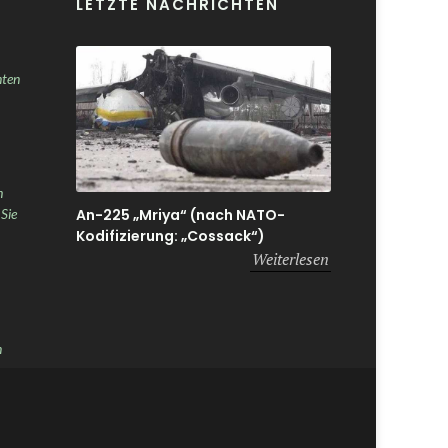
LETZTE NACHRICHTEN
nten
h
An-225 „Mriya“ (nach NATO-
 Sie
Kodifizierung: „Cossack“)
Weiterlesen
n