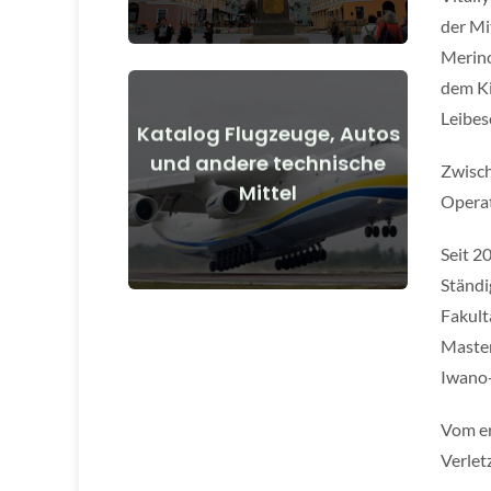
der Mi
Merino
dem Ki
Leibes
Katalog Flugzeuge, Autos
Details anzeigen
und andere technische
Zwisch
Mittel
vor und nach Kriegsbeginn
Operat
Flugzeuge, Autos, technische Mittel
Seit 2
Ständi
Fakult
Master
Iwano-
Vom er
Verlet