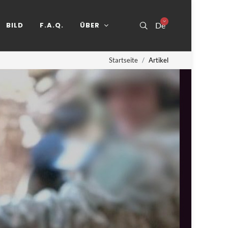
BILD
F.A.Q.
ÜBER
De
Startseite
Artikel