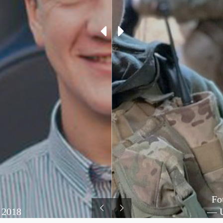
Fo
 2018
— U