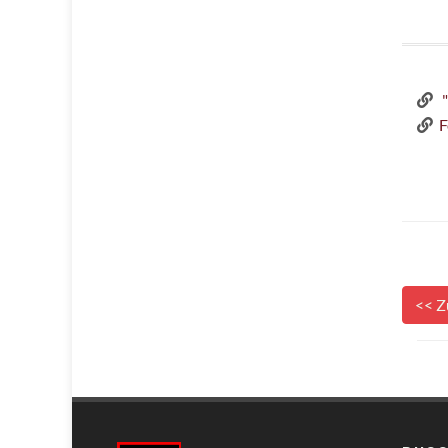
"
F
<< Z