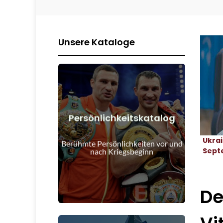
Unsere Kataloge
Persönlichkeitskatalog
Details anzeigen
Ukra
Kriegsbeginn
Berühmte Persönlichkeiten vor und
Menschen vor und nach
Sept
nach Kriegsbeginn
De