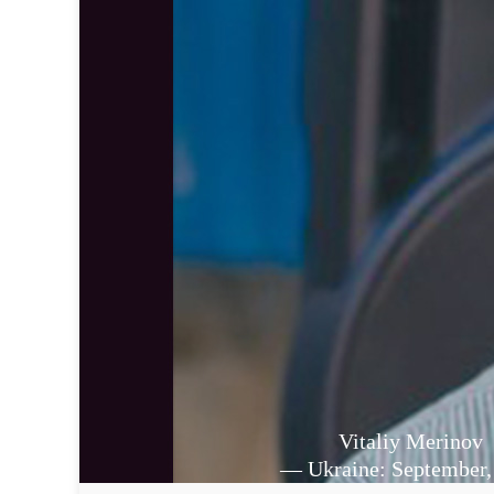
Vitaliy Merinov
— Ukraine: September,