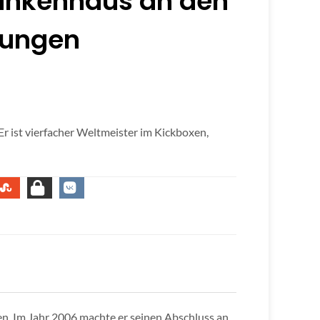
Krankenhaus an den
zungen
Er ist vierfacher Weltmeister im Kickboxen,
n. Im Jahr 2006 machte er seinen Abschluss an