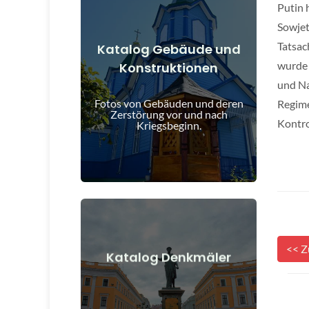
Putin 
Sowjet
Tatsac
Katalog Gebäude und
wurde 
Konstruktionen
Details anzeigen
und Na
und nach Kriegsbeginn
Fotos von Gebäuden und deren
Regime
Gebäude, Bauwerke, Objekte vor
Zerstörung vor und nach
Kontro
Kriegsbeginn.
<< Z
Details anzeigen
Katalog Denkmäler
nach Kriegsbeginn
Denkmäler, Kunstwerke vor und