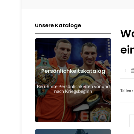
Unsere Kataloge
Wa
ei
Persönlichkeitskatalog
Details anzeigen
Kriegsbeginn
Berühmte Persönlichkeiten vor und
Menschen vor und nach
nach Kriegsbeginn
Teilen :