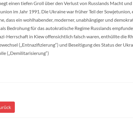
hegt einen tiefen Groll über den Verlust von Russlands Macht un
union im Jahr 1991. Die Ukraine war früher Teil der Sowjetunion, 
he, dass ein wohlhabender, moderner, unabhängiger und demokrati
als Bedrohung für das autokratische Regime Russlands empfund
zi-Herrschaft in Kiew offensichtlich falsch waren, enthüllte die R
wechsel („Entnazifizierung“) und Beseitigung des Status der Ukra
lle („Demilitarisierung“)
urück