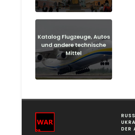
Katalog Flugzeuge, Autos
Details anzeigen
und andere technische
Mittel
vor und nach Kriegsbeginn
Flugzeuge, Autos, technische Mittel
RUSS
UKRA
DER