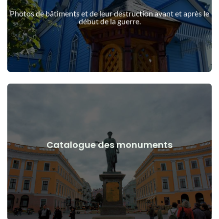
guerre
Photos de bâtiments et de leur destruction avant et après le
Bâtiments, structures, objets avant et après le début de la
début de la guerre.
Voir les détails
Catalogue des monuments
guerre
Monuments, œuvres d'art avant et après le début de la