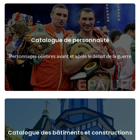
Catalogue de personnalité
Voir les détails
Les gens avant et après le début de la guerre
Personnages célèbres avant et après le début de la guerre
Catalogue des bâtiments et constructions
Voir les détails