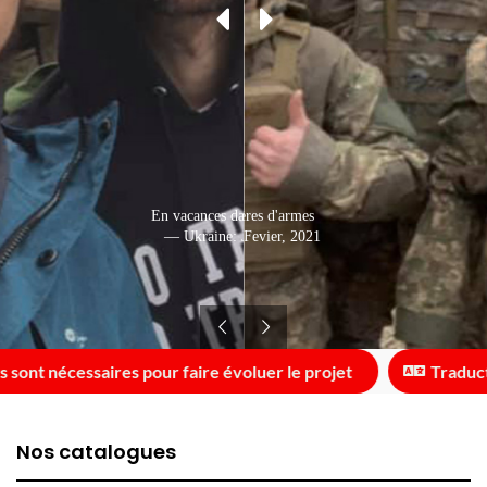
En vacances dans les Carpates
Avec ses frères d'armes
— Ukraine: Janvier, 2021
— Ukraine: Fevier, 2021
nt nécessaires pour faire évoluer le projet
Traducteur 
Nos catalogues