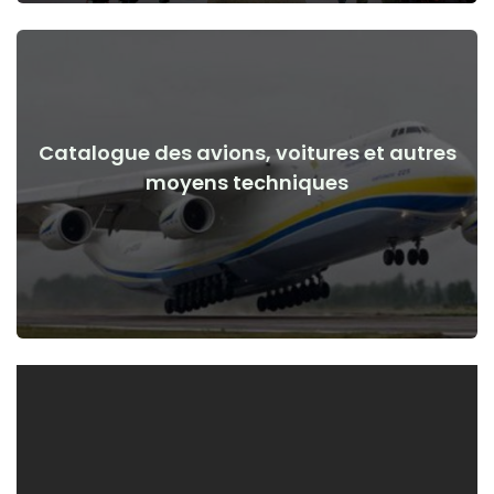
Catalogue des avions, voitures et autres
Voir les détails
moyens techniques
de la guerre
Avions, voitures, moyens techniques avant et après le début